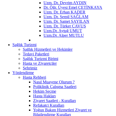
Uzm. Dr. Devrim AYDIN
Dr. Öğr. Üyesi Emel ÇETİNKAYA
Uzm. Dr. Erhan KADER
Uzm. Dr. Serpil SAĞLAM
Uzm. Dr. Samet SAYILAN
Uzm. Dr. Türker ÇAVUŞ
Uzm.Dr. Aytuğ UMUT
Uzm.Dr. Alper MUTLU
Sağlık Turizmi
Sağlık Hizmetleri ve Hekimler
Tedavi Paketleri
Sağlık Turizmi Birimi
Hasta ve Ziyaretçiler
Şehrimiz
Yönlendirme
Hasta Rehberi
Nasıl Muayene Olurum ?
Poliklinik Çalışma Saatleri
Hekim Seçme
Hasta Hakları
Ziyaret Saatleri - Kuralları
Refakatçi Kuralları
Yoğun Bakım Hizmetleri Ziyaret ve
Bilgilendirme Kuralları