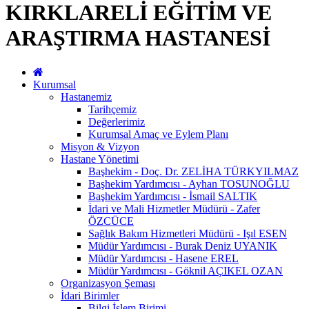
KIRKLARELİ EĞİTİM VE
ARAŞTIRMA HASTANESİ
Kurumsal
Hastanemiz
Tarihçemiz
Değerlerimiz
Kurumsal Amaç ve Eylem Planı
Misyon & Vizyon
Hastane Yönetimi
Başhekim - Doç. Dr. ZELİHA TÜRKYILMAZ
Başhekim Yardımcısı - Ayhan TOSUNOĞLU
Başhekim Yardımcısı - İsmail SALTIK
İdari ve Mali Hizmetler Müdürü - Zafer
ÖZCÜCE
Sağlık Bakım Hizmetleri Müdürü - Işıl ESEN
Müdür Yardımcısı - Burak Deniz UYANIK
Müdür Yardımcısı - Hasene EREL
Müdür Yardımcısı - Göknil AÇIKEL OZAN
Organizasyon Şeması
İdari Birimler
Bilgi İşlem Birimi