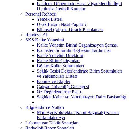
Pandemi Döneminde Hasta Ziyaretleri İle İlgili
Uyulması Gerekli Kurallar
Personel Rehberi
Yemek Listesi
Uzak Erişim Nasıl Yapılır ?
Bilimsel Çalışma Destek Puanlaması
Randevu Al
SKS Kalite Yönetimi
Kalite Yönetim Birimi Organizasyon Şeması
Kaliteden Sorumlu Başhekim Yardımcısı
Kalite Yönetim Direktörü
Kalite Birim Çalışanları
Bölüm Kalite Sorumluları
Sağlık Tesisi Değerlendirme Birim Sorumluları
ve Yardımcıları Listesi
Komite ve Ekipler
Çalışan Güvenliği Genelgesi
Öz Değerlendirme Planı
Sağlıkta Kalite ve Akreditasyon Daire Başkanlığı
Bilgilendirme Notları
Mart Ayı Kolorektal (Kalın Bağırsak) Kanser
Farkındalık Ayı
Laboratuvar Tetkik Sonuçları
Radyoloji Rapor Sonuçları