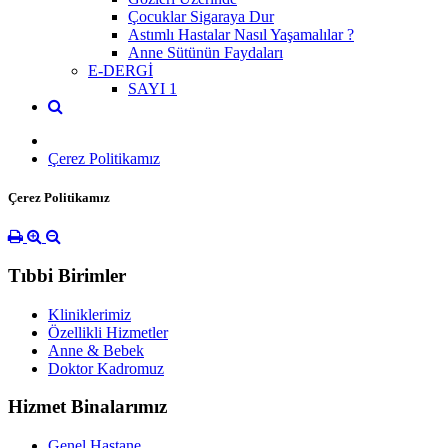
Çocuklar Sigaraya Dur
Astımlı Hastalar Nasıl Yaşamalılar ?
Anne Sütünün Faydaları
E-DERGİ
SAYI 1
Çerez Politikamız
Çerez Politikamız
Tıbbi Birimler
Kliniklerimiz
Özellikli Hizmetler
Anne & Bebek
Doktor Kadromuz
Hizmet Binalarımız
Genel Hastane