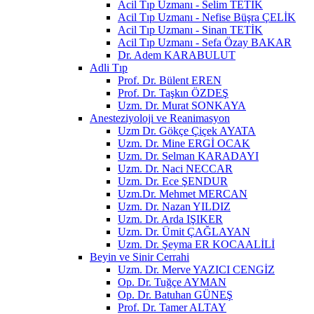
Acil Tıp Uzmanı - Selim TETİK
Acil Tıp Uzmanı - Nefise Büşra ÇELİK
Acil Tıp Uzmanı - Sinan TETİK
Acil Tıp Uzmanı - Sefa Özay BAKAR
Dr. Adem KARABULUT
Adli Tıp
Prof. Dr. Bülent EREN
Prof. Dr. Taşkın ÖZDEŞ
Uzm. Dr. Murat SONKAYA
Anesteziyoloji ve Reanimasyon
Uzm Dr. Gökçe Çiçek AYATA
Uzm. Dr. Mine ERGİ OCAK
Uzm. Dr. Selman KARADAYI
Uzm. Dr. Naci NECCAR
Uzm. Dr. Ece ŞENDUR
Uzm.Dr. Mehmet MERCAN
Uzm. Dr. Nazan YILDIZ
Uzm. Dr. Arda IŞIKER
Uzm. Dr. Ümit ÇAĞLAYAN
Uzm. Dr. Şeyma ER KOCAALİLİ
Beyin ve Sinir Cerrahi
Uzm. Dr. Merve YAZICI CENGİZ
Op. Dr. Tuğçe AYMAN
Op. Dr. Batuhan GÜNEŞ
Prof. Dr. Tamer ALTAY