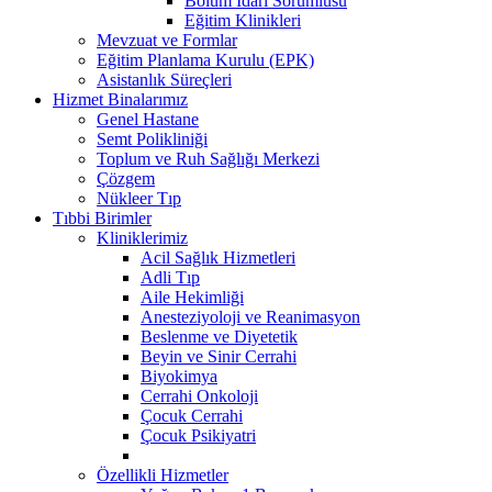
Bölüm İdari Sorumlusu
Eğitim Klinikleri
Mevzuat ve Formlar
Eğitim Planlama Kurulu (EPK)
Asistanlık Süreçleri
Hizmet Binalarımız
Genel Hastane
Semt Polikliniği
Toplum ve Ruh Sağlığı Merkezi
Çözgem
Nükleer Tıp
Tıbbi Birimler
Kliniklerimiz
Acil Sağlık Hizmetleri
Adli Tıp
Aile Hekimliği
Anesteziyoloji ve Reanimasyon
Beslenme ve Diyetetik
Beyin ve Sinir Cerrahi
Biyokimya
Cerrahi Onkoloji
Çocuk Cerrahi
Çocuk Psikiyatri
Özellikli Hizmetler