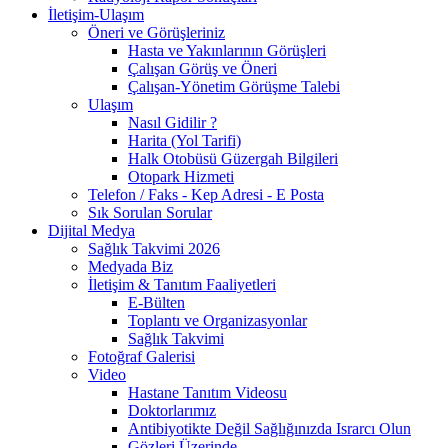
İletişim-Ulaşım
Öneri ve Görüşleriniz
Hasta ve Yakınlarının Görüşleri
Çalışan Görüş ve Öneri
Çalışan-Yönetim Görüşme Talebi
Ulaşım
Nasıl Gidilir ?
Harita (Yol Tarifi)
Halk Otobüsü Güzergah Bilgileri
Otopark Hizmeti
Telefon / Faks - Kep Adresi - E Posta
Sık Sorulan Sorular
Dijital Medya
Sağlık Takvimi 2026
Medyada Biz
İletişim & Tanıtım Faaliyetleri
E-Bülten
Toplantı ve Organizasyonlar
Sağlık Takvimi
Fotoğraf Galerisi
Video
Hastane Tanıtım Videosu
Doktorlarımız
Antibiyotikte Değil Sağlığınızda Israrcı Olun
Gözleri Üzerinde