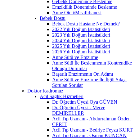
Gebelik Döneminde Beslenme
Emziklilik Döneminde Beslenme
Anne Oteli/Misafirhanesi
Bebek Dostu
Bebek Dostu Hastane Ne Demek?
2022 Yılı Doğum İstatistikleri
2023 Yılı Doğum İstatistikleri
2024 Yılı Doğum İstatistikleri
2025 Yılı Doğum İstatistikleri
2026 Yılı Doğum İstatistikleri
Anne Sütü ve Emzirme
Anne Sütü İle Beslenmenin Kontrendike
Olduğu Durumlar
Başarılı Emzirmenin On Adımı
Anne Sütü ve Emzirme İle İlgili Sıkça
Sorulan Sorular
Doktor Kadromuz
Acil Sağlık Hizmetleri
Dr. Öğretim Üyesi Oya GÜVEN
Dr. Öğretim Üyesi - Merve
DEMİRELLER
Acil Tıp Uzmanı - Abdurrahman Özden
CERİT
Acil Tıp Uzmanı - Bedriye Feyza KURT
Acil Tıp Uzmanı - Osman KUNCAN