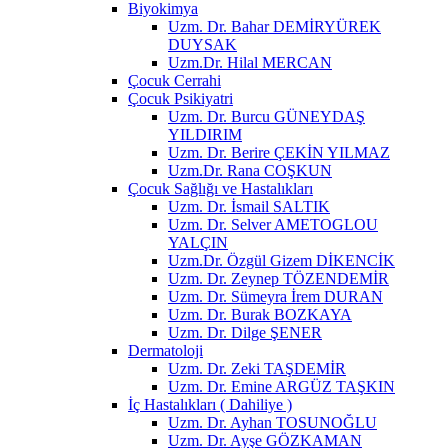
Biyokimya
Uzm. Dr. Bahar DEMİRYÜREK
DUYSAK
Uzm.Dr. Hilal MERCAN
Çocuk Cerrahi
Çocuk Psikiyatri
Uzm. Dr. Burcu GÜNEYDAŞ
YILDIRIM
Uzm. Dr. Berire ÇEKİN YILMAZ
Uzm.Dr. Rana COŞKUN
Çocuk Sağlığı ve Hastalıkları
Uzm. Dr. İsmail SALTIK
Uzm. Dr. Selver AMETOGLOU
YALÇIN
Uzm.Dr. Özgül Gizem DİKENCİK
Uzm. Dr. Zeynep TÖZENDEMİR
Uzm. Dr. Sümeyra İrem DURAN
Uzm. Dr. Burak BOZKAYA
Uzm. Dr. Dilge ŞENER
Dermatoloji
Uzm. Dr. Zeki TAŞDEMİR
Uzm. Dr. Emine ARGÜZ TAŞKIN
İç Hastalıkları ( Dahiliye )
Uzm. Dr. Ayhan TOSUNOĞLU
Uzm. Dr. Ayşe GÖZKAMAN