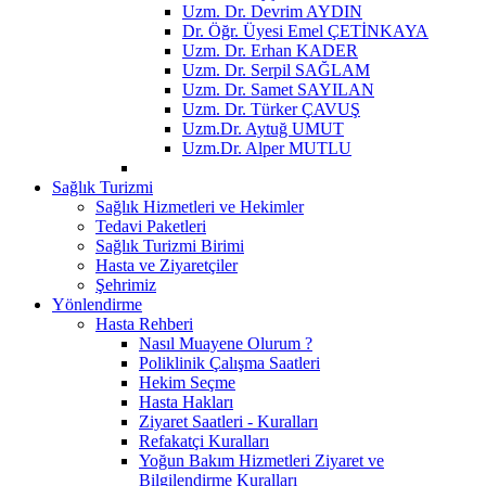
Uzm. Dr. Devrim AYDIN
Dr. Öğr. Üyesi Emel ÇETİNKAYA
Uzm. Dr. Erhan KADER
Uzm. Dr. Serpil SAĞLAM
Uzm. Dr. Samet SAYILAN
Uzm. Dr. Türker ÇAVUŞ
Uzm.Dr. Aytuğ UMUT
Uzm.Dr. Alper MUTLU
Sağlık Turizmi
Sağlık Hizmetleri ve Hekimler
Tedavi Paketleri
Sağlık Turizmi Birimi
Hasta ve Ziyaretçiler
Şehrimiz
Yönlendirme
Hasta Rehberi
Nasıl Muayene Olurum ?
Poliklinik Çalışma Saatleri
Hekim Seçme
Hasta Hakları
Ziyaret Saatleri - Kuralları
Refakatçi Kuralları
Yoğun Bakım Hizmetleri Ziyaret ve
Bilgilendirme Kuralları