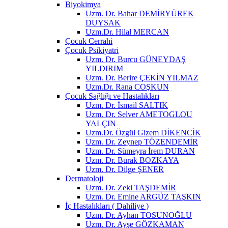
Biyokimya
Uzm. Dr. Bahar DEMİRYÜREK
DUYSAK
Uzm.Dr. Hilal MERCAN
Çocuk Cerrahi
Çocuk Psikiyatri
Uzm. Dr. Burcu GÜNEYDAŞ
YILDIRIM
Uzm. Dr. Berire ÇEKİN YILMAZ
Uzm.Dr. Rana COŞKUN
Çocuk Sağlığı ve Hastalıkları
Uzm. Dr. İsmail SALTIK
Uzm. Dr. Selver AMETOGLOU
YALÇIN
Uzm.Dr. Özgül Gizem DİKENCİK
Uzm. Dr. Zeynep TÖZENDEMİR
Uzm. Dr. Sümeyra İrem DURAN
Uzm. Dr. Burak BOZKAYA
Uzm. Dr. Dilge ŞENER
Dermatoloji
Uzm. Dr. Zeki TAŞDEMİR
Uzm. Dr. Emine ARGÜZ TAŞKIN
İç Hastalıkları ( Dahiliye )
Uzm. Dr. Ayhan TOSUNOĞLU
Uzm. Dr. Ayşe GÖZKAMAN