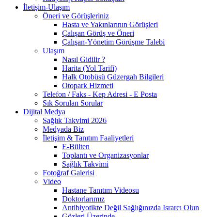
İletişim-Ulaşım
Öneri ve Görüşleriniz
Hasta ve Yakınlarının Görüşleri
Çalışan Görüş ve Öneri
Çalışan-Yönetim Görüşme Talebi
Ulaşım
Nasıl Gidilir ?
Harita (Yol Tarifi)
Halk Otobüsü Güzergah Bilgileri
Otopark Hizmeti
Telefon / Faks - Kep Adresi - E Posta
Sık Sorulan Sorular
Dijital Medya
Sağlık Takvimi 2026
Medyada Biz
İletişim & Tanıtım Faaliyetleri
E-Bülten
Toplantı ve Organizasyonlar
Sağlık Takvimi
Fotoğraf Galerisi
Video
Hastane Tanıtım Videosu
Doktorlarımız
Antibiyotikte Değil Sağlığınızda Israrcı Olun
Gözleri Üzerinde