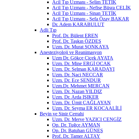
Acil Tıp Uzmanı - Selim TETİK
Acil Tıp Uzmanı - Nefise Büşra ÇELİK
Acil Tıp Uzmanı - Sinan TETİK
Acil Tıp Uzmanı - Sefa Özay BAKAR
Dr. Adem KARABULUT
Adli Tıp
Prof. Dr. Bülent EREN
Prof. Dr. Taşkın ÖZDEŞ
Uzm. Dr. Murat SONKAYA
Anesteziyoloji ve Reanimasyon
Uzm Dr. Gökçe Çiçek AYATA
Uzm. Dr. Mine ERGİ OCAK
Uzm. Dr. Selman KARADAYI
Uzm. Dr. Naci NECCAR
Uzm. Dr. Ece ŞENDUR
Uzm.Dr. Mehmet MERCAN
Uzm. Dr. Nazan YILDIZ
Uzm. Dr. Arda IŞIKER
Uzm. Dr. Ümit ÇAĞLAYAN
Uzm. Dr. Şeyma ER KOCAALİLİ
Beyin ve Sinir Cerrahi
Uzm. Dr. Merve YAZICI CENGİZ
Op. Dr. Tuğçe AYMAN
Op. Dr. Batuhan GÜNEŞ
Prof. Dr. Tamer ALTAY