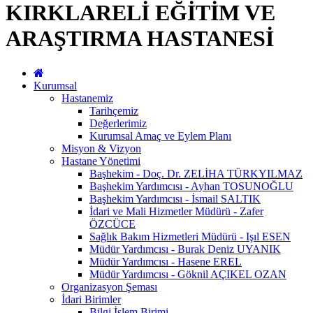
KIRKLARELİ EĞİTİM VE
ARAŞTIRMA HASTANESİ
Kurumsal
Hastanemiz
Tarihçemiz
Değerlerimiz
Kurumsal Amaç ve Eylem Planı
Misyon & Vizyon
Hastane Yönetimi
Başhekim - Doç. Dr. ZELİHA TÜRKYILMAZ
Başhekim Yardımcısı - Ayhan TOSUNOĞLU
Başhekim Yardımcısı - İsmail SALTIK
İdari ve Mali Hizmetler Müdürü - Zafer
ÖZCÜCE
Sağlık Bakım Hizmetleri Müdürü - Işıl ESEN
Müdür Yardımcısı - Burak Deniz UYANIK
Müdür Yardımcısı - Hasene EREL
Müdür Yardımcısı - Göknil AÇIKEL OZAN
Organizasyon Şeması
İdari Birimler
Bilgi İşlem Birimi