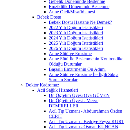
Gebelik Döneminde Beslenme
Emziklilik Döneminde Beslenme
Anne Oteli/Misafirhanesi
Bebek Dostu
Bebek Dostu Hastane Ne Demek?
2022 Yılı Doğum İstatistikleri
2023 Yılı Doğum İstatistikleri
2024 Yılı Doğum İstatistikleri
2025 Yılı Doğum İstatistikleri
2026 Yılı Doğum İstatistikleri
Anne Sütü ve Emzirme
Anne Sütü İle Beslenmenin Kontrendike
Olduğu Durumlar
Başarılı Emzirmenin On Adımı
Anne Sütü ve Emzirme İle İlgili Sıkça
Sorulan Sorular
Doktor Kadromuz
Acil Sağlık Hizmetleri
Dr. Öğretim Üyesi Oya GÜVEN
Dr. Öğretim Üyesi - Merve
DEMİRELLER
Acil Tıp Uzmanı - Abdurrahman Özden
CERİT
Acil Tıp Uzmanı - Bedriye Feyza KURT
Acil Tıp Uzmanı - Osman KUNCAN