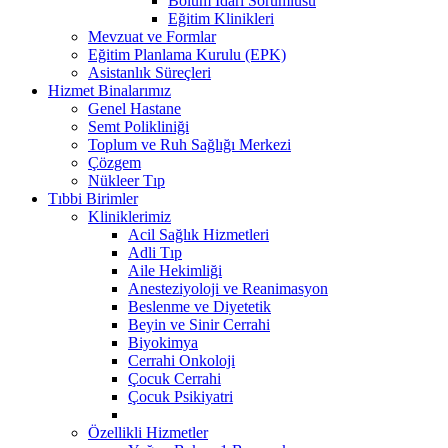
Bölüm İdari Sorumlusu
Eğitim Klinikleri
Mevzuat ve Formlar
Eğitim Planlama Kurulu (EPK)
Asistanlık Süreçleri
Hizmet Binalarımız
Genel Hastane
Semt Polikliniği
Toplum ve Ruh Sağlığı Merkezi
Çözgem
Nükleer Tıp
Tıbbi Birimler
Kliniklerimiz
Acil Sağlık Hizmetleri
Adli Tıp
Aile Hekimliği
Anesteziyoloji ve Reanimasyon
Beslenme ve Diyetetik
Beyin ve Sinir Cerrahi
Biyokimya
Cerrahi Onkoloji
Çocuk Cerrahi
Çocuk Psikiyatri
Özellikli Hizmetler