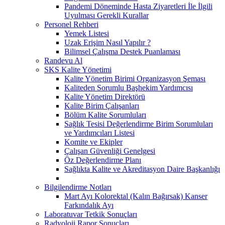
Pandemi Döneminde Hasta Ziyaretleri İle İlgili
Uyulması Gerekli Kurallar
Personel Rehberi
Yemek Listesi
Uzak Erişim Nasıl Yapılır ?
Bilimsel Çalışma Destek Puanlaması
Randevu Al
SKS Kalite Yönetimi
Kalite Yönetim Birimi Organizasyon Şeması
Kaliteden Sorumlu Başhekim Yardımcısı
Kalite Yönetim Direktörü
Kalite Birim Çalışanları
Bölüm Kalite Sorumluları
Sağlık Tesisi Değerlendirme Birim Sorumluları
ve Yardımcıları Listesi
Komite ve Ekipler
Çalışan Güvenliği Genelgesi
Öz Değerlendirme Planı
Sağlıkta Kalite ve Akreditasyon Daire Başkanlığı
Bilgilendirme Notları
Mart Ayı Kolorektal (Kalın Bağırsak) Kanser
Farkındalık Ayı
Laboratuvar Tetkik Sonuçları
Radyoloji Rapor Sonuçları