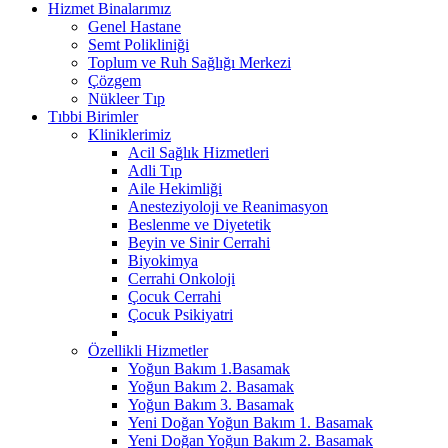
Hizmet Binalarımız
Genel Hastane
Semt Polikliniği
Toplum ve Ruh Sağlığı Merkezi
Çözgem
Nükleer Tıp
Tıbbi Birimler
Kliniklerimiz
Acil Sağlık Hizmetleri
Adli Tıp
Aile Hekimliği
Anesteziyoloji ve Reanimasyon
Beslenme ve Diyetetik
Beyin ve Sinir Cerrahi
Biyokimya
Cerrahi Onkoloji
Çocuk Cerrahi
Çocuk Psikiyatri
Özellikli Hizmetler
Yoğun Bakım 1.Basamak
Yoğun Bakım 2. Basamak
Yoğun Bakım 3. Basamak
Yeni Doğan Yoğun Bakım 1. Basamak
Yeni Doğan Yoğun Bakım 2. Basamak