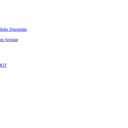
lduğu Durumlar
an Sorular
ERİT