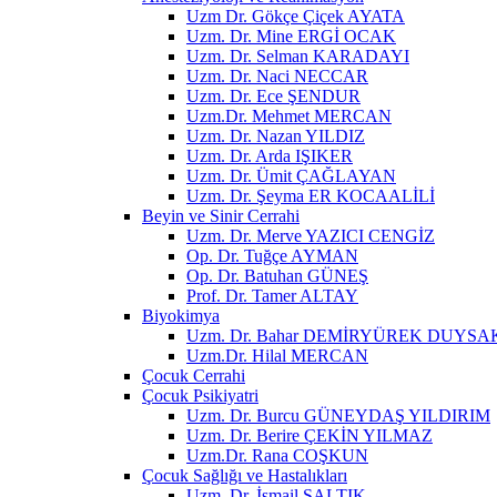
Uzm Dr. Gökçe Çiçek AYATA
Uzm. Dr. Mine ERGİ OCAK
Uzm. Dr. Selman KARADAYI
Uzm. Dr. Naci NECCAR
Uzm. Dr. Ece ŞENDUR
Uzm.Dr. Mehmet MERCAN
Uzm. Dr. Nazan YILDIZ
Uzm. Dr. Arda IŞIKER
Uzm. Dr. Ümit ÇAĞLAYAN
Uzm. Dr. Şeyma ER KOCAALİLİ
Beyin ve Sinir Cerrahi
Uzm. Dr. Merve YAZICI CENGİZ
Op. Dr. Tuğçe AYMAN
Op. Dr. Batuhan GÜNEŞ
Prof. Dr. Tamer ALTAY
Biyokimya
Uzm. Dr. Bahar DEMİRYÜREK DUYSA
Uzm.Dr. Hilal MERCAN
Çocuk Cerrahi
Çocuk Psikiyatri
Uzm. Dr. Burcu GÜNEYDAŞ YILDIRIM
Uzm. Dr. Berire ÇEKİN YILMAZ
Uzm.Dr. Rana COŞKUN
Çocuk Sağlığı ve Hastalıkları
Uzm. Dr. İsmail SALTIK