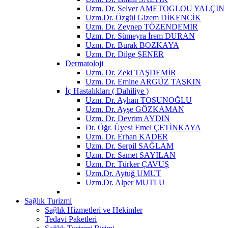
Uzm. Dr. Selver AMETOGLOU YALÇIN
Uzm.Dr. Özgül Gizem DİKENCİK
Uzm. Dr. Zeynep TÖZENDEMİR
Uzm. Dr. Sümeyra İrem DURAN
Uzm. Dr. Burak BOZKAYA
Uzm. Dr. Dilge ŞENER
Dermatoloji
Uzm. Dr. Zeki TAŞDEMİR
Uzm. Dr. Emine ARGÜZ TAŞKIN
İç Hastalıkları ( Dahiliye )
Uzm. Dr. Ayhan TOSUNOĞLU
Uzm. Dr. Ayşe GÖZKAMAN
Uzm. Dr. Devrim AYDIN
Dr. Öğr. Üyesi Emel ÇETİNKAYA
Uzm. Dr. Erhan KADER
Uzm. Dr. Serpil SAĞLAM
Uzm. Dr. Samet SAYILAN
Uzm. Dr. Türker ÇAVUŞ
Uzm.Dr. Aytuğ UMUT
Uzm.Dr. Alper MUTLU
Sağlık Turizmi
Sağlık Hizmetleri ve Hekimler
Tedavi Paketleri