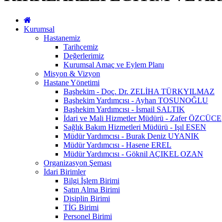
Kurumsal
Hastanemiz
Tarihçemiz
Değerlerimiz
Kurumsal Amaç ve Eylem Planı
Misyon & Vizyon
Hastane Yönetimi
Başhekim - Doç. Dr. ZELİHA TÜRKYILMAZ
Başhekim Yardımcısı - Ayhan TOSUNOĞLU
Başhekim Yardımcısı - İsmail SALTIK
İdari ve Mali Hizmetler Müdürü - Zafer ÖZCÜCE
Sağlık Bakım Hizmetleri Müdürü - Işıl ESEN
Müdür Yardımcısı - Burak Deniz UYANIK
Müdür Yardımcısı - Hasene EREL
Müdür Yardımcısı - Göknil AÇIKEL OZAN
Organizasyon Şeması
İdari Birimler
Bilgi İşlem Birimi
Satın Alma Birimi
Disiplin Birimi
TİG Birimi
Personel Birimi