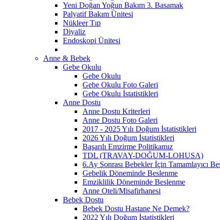
Yeni Doğan Yoğun Bakım 3. Basamak
Palyatif Bakım Ünitesi
Nükleer Tıp
Diyaliz
Endoskopi Ünitesi
Anne & Bebek
Gebe Okulu
Gebe Okulu
Gebe Okulu Foto Galeri
Gebe Okulu İstatistikleri
Anne Dostu
Anne Dostu Kriterleri
Anne Dostu Foto Galeri
2017 - 2025 Yılı Doğum İstatistikleri
2026 Yılı Doğum İstatistikleri
Başarılı Emzirme Politikamız
TDL (TRAVAY-DOĞUM-LOHUSA)
6.Ay Sonrası Bebekler İçin Tamamlayıcı Bes
Gebelik Döneminde Beslenme
Emziklilik Döneminde Beslenme
Anne Oteli/Misafirhanesi
Bebek Dostu
Bebek Dostu Hastane Ne Demek?
2022 Yılı Doğum İstatistikleri