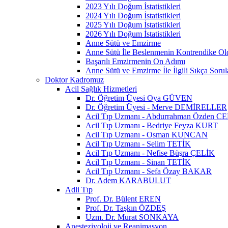
2023 Yılı Doğum İstatistikleri
2024 Yılı Doğum İstatistikleri
2025 Yılı Doğum İstatistikleri
2026 Yılı Doğum İstatistikleri
Anne Sütü ve Emzirme
Anne Sütü İle Beslenmenin Kontrendike O
Başarılı Emzirmenin On Adımı
Anne Sütü ve Emzirme İle İlgili Sıkça Sorul
Doktor Kadromuz
Acil Sağlık Hizmetleri
Dr. Öğretim Üyesi Oya GÜVEN
Dr. Öğretim Üyesi - Merve DEMİRELLER
Acil Tıp Uzmanı - Abdurrahman Özden C
Acil Tıp Uzmanı - Bedriye Feyza KURT
Acil Tıp Uzmanı - Osman KUNCAN
Acil Tıp Uzmanı - Selim TETİK
Acil Tıp Uzmanı - Nefise Büşra ÇELİK
Acil Tıp Uzmanı - Sinan TETİK
Acil Tıp Uzmanı - Sefa Özay BAKAR
Dr. Adem KARABULUT
Adli Tıp
Prof. Dr. Bülent EREN
Prof. Dr. Taşkın ÖZDEŞ
Uzm. Dr. Murat SONKAYA
Anesteziyoloji ve Reanimasyon