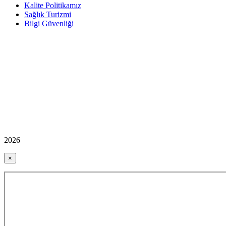
Kalite Politikamız
Sağlık Turizmi
Bilgi Güvenliği
2026
×