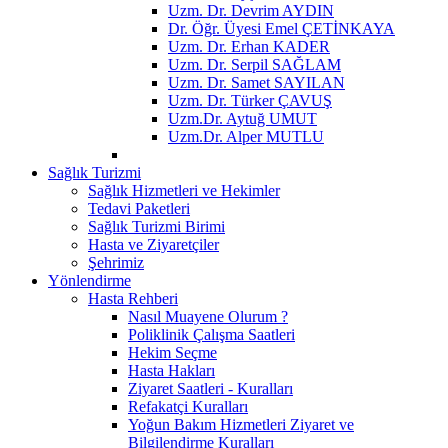
Uzm. Dr. Devrim AYDIN
Dr. Öğr. Üyesi Emel ÇETİNKAYA
Uzm. Dr. Erhan KADER
Uzm. Dr. Serpil SAĞLAM
Uzm. Dr. Samet SAYILAN
Uzm. Dr. Türker ÇAVUŞ
Uzm.Dr. Aytuğ UMUT
Uzm.Dr. Alper MUTLU
Sağlık Turizmi
Sağlık Hizmetleri ve Hekimler
Tedavi Paketleri
Sağlık Turizmi Birimi
Hasta ve Ziyaretçiler
Şehrimiz
Yönlendirme
Hasta Rehberi
Nasıl Muayene Olurum ?
Poliklinik Çalışma Saatleri
Hekim Seçme
Hasta Hakları
Ziyaret Saatleri - Kuralları
Refakatçi Kuralları
Yoğun Bakım Hizmetleri Ziyaret ve
Bilgilendirme Kuralları