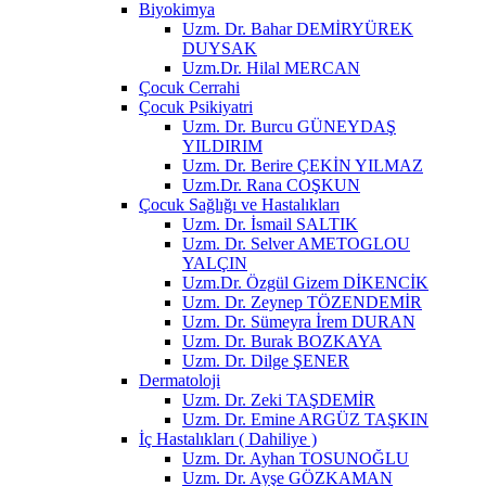
Biyokimya
Uzm. Dr. Bahar DEMİRYÜREK
DUYSAK
Uzm.Dr. Hilal MERCAN
Çocuk Cerrahi
Çocuk Psikiyatri
Uzm. Dr. Burcu GÜNEYDAŞ
YILDIRIM
Uzm. Dr. Berire ÇEKİN YILMAZ
Uzm.Dr. Rana COŞKUN
Çocuk Sağlığı ve Hastalıkları
Uzm. Dr. İsmail SALTIK
Uzm. Dr. Selver AMETOGLOU
YALÇIN
Uzm.Dr. Özgül Gizem DİKENCİK
Uzm. Dr. Zeynep TÖZENDEMİR
Uzm. Dr. Sümeyra İrem DURAN
Uzm. Dr. Burak BOZKAYA
Uzm. Dr. Dilge ŞENER
Dermatoloji
Uzm. Dr. Zeki TAŞDEMİR
Uzm. Dr. Emine ARGÜZ TAŞKIN
İç Hastalıkları ( Dahiliye )
Uzm. Dr. Ayhan TOSUNOĞLU
Uzm. Dr. Ayşe GÖZKAMAN