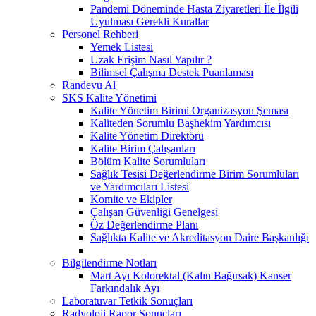
Pandemi Döneminde Hasta Ziyaretleri İle İlgili
Uyulması Gerekli Kurallar
Personel Rehberi
Yemek Listesi
Uzak Erişim Nasıl Yapılır ?
Bilimsel Çalışma Destek Puanlaması
Randevu Al
SKS Kalite Yönetimi
Kalite Yönetim Birimi Organizasyon Şeması
Kaliteden Sorumlu Başhekim Yardımcısı
Kalite Yönetim Direktörü
Kalite Birim Çalışanları
Bölüm Kalite Sorumluları
Sağlık Tesisi Değerlendirme Birim Sorumluları
ve Yardımcıları Listesi
Komite ve Ekipler
Çalışan Güvenliği Genelgesi
Öz Değerlendirme Planı
Sağlıkta Kalite ve Akreditasyon Daire Başkanlığı
Bilgilendirme Notları
Mart Ayı Kolorektal (Kalın Bağırsak) Kanser
Farkındalık Ayı
Laboratuvar Tetkik Sonuçları
Radyoloji Rapor Sonuçları