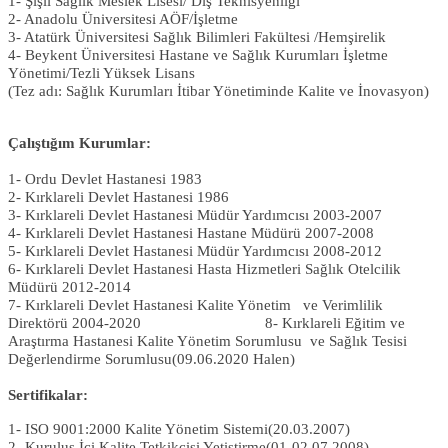
1- Şişli Sağlık Meslek Lisesi/ Diş Teknisyenliği
2- Anadolu Üniversitesi AÖF/İşletme
3- Atatürk Üniversitesi Sağlık Bilimleri Fakültesi /Hemşirelik
4- Beykent Üniversitesi Hastane ve Sağlık Kurumları İşletme
Yönetimi/Tezli Yüksek Lisans
(Tez adı: Sağlık Kurumları İtibar Yönetiminde Kalite ve İnovasyon)
Çalıştığım Kurumlar:
1- Ordu Devlet Hastanesi 1983
2- Kırklareli Devlet Hastanesi 1986
3- Kırklareli Devlet Hastanesi Müdür Yardımcısı 2003-2007
4- Kırklareli Devlet Hastanesi Hastane Müdürü 2007-2008
5- Kırklareli Devlet Hastanesi Müdür Yardımcısı 2008-2012
6- Kırklareli Devlet Hastanesi Hasta Hizmetleri Sağlık Otelcilik
Müdürü 2012-2014
7- Kırklareli Devlet Hastanesi Kalite Yönetim ve Verimlilik
Direktörü 2004-2020 8- Kırklareli Eğitim ve
Araştırma Hastanesi Kalite Yönetim Sorumlusu ve Sağlık Tesisi
Değerlendirme Sorumlusu(09.06.2020 Halen)
Sertifikalar:
1- ISO 9001:2000 Kalite Yönetim Sistemi(20.03.2007)
2- Kuruluş İçi Kalite Tetkikçisi Yetiştirme(01-02.07.2008)