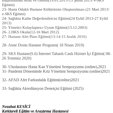
Başarısındaki Rolü ve Önemi(19.01.2013-13 Şubat 2013/ e-SKS
Eğitimi)
23- Hasta Odaklı Hastane Kültürünün Oluşturulması (21 Mart 2013/
e-SKS Eğitimi)
24- Sağlıkta Kalite Değerlendiricisi Eğitimi(24 Eylül 2013-27 Eylül
2013)
25- Yönetici Kolaylaştırıcı Uyum Eğitimi(13.12.2003)
26- 2.HKS Okulu(12-16 Mart 2012)
27-
Hastane Afet Planı Eğitimi(13-14-15 Aralık 2016)
28- Anne Dostu Hastane Programı( 18 Nisan 2019)
29- SKS Hastane(S.6) İnternet Tabanlı Canlı Hizmet İçi Eğitimi( 08-
26 Temmuz 2020)
30- Uluslararası Hasta Kan Yönetimi Sempozyumu (online),2021
31- Pandemi Döneminde Kriz Yönetimi Sempozyumu (online)2021
32-
AFAD Afet Farkındalık Eğitimi(online)2021
33- Sağlıkta Akreditasyon Denetçisi Eğitimi (2025)
Nezahat KESİCİ
Kırklareli Eğitim ve Araştırma Hastanesi