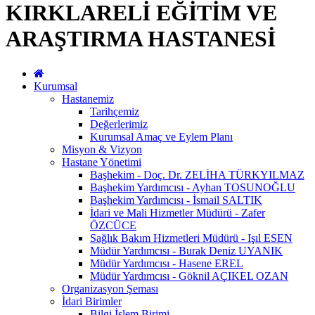
KIRKLARELİ EĞİTİM VE
ARAŞTIRMA HASTANESİ
Kurumsal
Hastanemiz
Tarihçemiz
Değerlerimiz
Kurumsal Amaç ve Eylem Planı
Misyon & Vizyon
Hastane Yönetimi
Başhekim - Doç. Dr. ZELİHA TÜRKYILMAZ
Başhekim Yardımcısı - Ayhan TOSUNOĞLU
Başhekim Yardımcısı - İsmail SALTIK
İdari ve Mali Hizmetler Müdürü - Zafer
ÖZCÜCE
Sağlık Bakım Hizmetleri Müdürü - Işıl ESEN
Müdür Yardımcısı - Burak Deniz UYANIK
Müdür Yardımcısı - Hasene EREL
Müdür Yardımcısı - Göknil AÇIKEL OZAN
Organizasyon Şeması
İdari Birimler
Bilgi İşlem Birimi