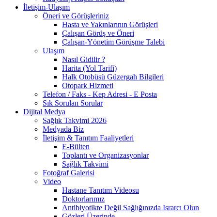
İletişim-Ulaşım
Öneri ve Görüşleriniz
Hasta ve Yakınlarının Görüşleri
Çalışan Görüş ve Öneri
Çalışan-Yönetim Görüşme Talebi
Ulaşım
Nasıl Gidilir ?
Harita (Yol Tarifi)
Halk Otobüsü Güzergah Bilgileri
Otopark Hizmeti
Telefon / Faks - Kep Adresi - E Posta
Sık Sorulan Sorular
Dijital Medya
Sağlık Takvimi 2026
Medyada Biz
İletişim & Tanıtım Faaliyetleri
E-Bülten
Toplantı ve Organizasyonlar
Sağlık Takvimi
Fotoğraf Galerisi
Video
Hastane Tanıtım Videosu
Doktorlarımız
Antibiyotikte Değil Sağlığınızda Israrcı Olun
Gözleri Üzerinde