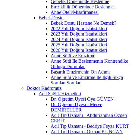
Gebelik Döneminde Beslenme
Emziklilik Döneminde Beslenme
Anne Oteli/Misafirhanesi
Bebek Dostu
Bebek Dostu Hastane Ne Demek?
2022 Yılı Doğum İstatistikleri
2023 Yılı Doğum İstatistikleri
2024 Yılı Doğum İstatistikleri
2025 Yılı Doğum İstatistikleri
2026 Yılı Doğum İstatistikleri
Anne Sütü ve Emzirme
Anne Sütü İle Beslenmenin Kontrendike
Olduğu Durumlar
Başarılı Emzirmenin On Adımı
Anne Sütü ve Emzirme İle İlgili Sıkça
Sorulan Sorular
Doktor Kadromuz
Acil Sağlık Hizmetleri
Dr. Öğretim Üyesi Oya GÜVEN
Dr. Öğretim Üyesi - Merve
DEMİRELLER
Acil Tıp Uzmanı - Abdurrahman Özden
CERİT
Acil Tıp Uzmanı - Bedriye Feyza KURT
Acil Tıp Uzmanı - Osman KUNCAN