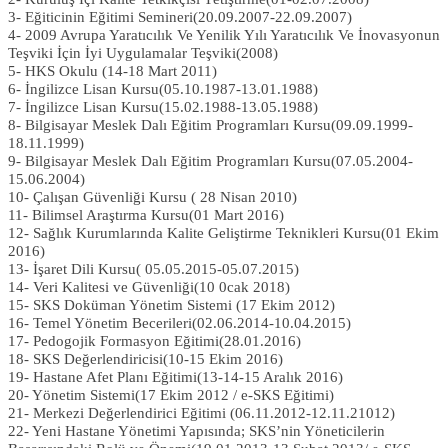
3- Eğiticinin Eğitimi Semineri(20.09.2007-22.09.2007)
4- 2009 Avrupa Yaratıcılık Ve Yenilik Yılı Yaratıcılık Ve İnovasyonun
Teşviki İçin İyi Uygulamalar Teşviki(2008)
5- HKS Okulu (14-18 Mart 2011)
6- İngilizce Lisan Kursu(05.10.1987-13.01.1988)
7- İngilizce Lisan Kursu(15.02.1988-13.05.1988)
8- Bilgisayar Meslek Dalı Eğitim Programları Kursu(09.09.1999-
18.11.1999)
9- Bilgisayar Meslek Dalı Eğitim Programları Kursu(07.05.2004-
15.06.2004)
10- Çalışan Güvenliği Kursu ( 28 Nisan 2010)
11- Bilimsel Araştırma Kursu(01 Mart 2016)
12- Sağlık Kurumlarında Kalite Geliştirme Teknikleri Kursu(01 Ekim
2016)
13- İşaret Dili Kursu( 05.05.2015-05.07.2015)
14- Veri Kalitesi ve Güvenliği(10 0cak 2018)
15- SKS Doküman Yönetim Sistemi (17 Ekim 2012)
16- Temel Yönetim Becerileri(02.06.2014-10.04.2015)
17- Pedogojik Formasyon Eğitimi(28.01.2016)
18- SKS Değerlendiricisi(10-15 Ekim 2016)
19- Hastane Afet Planı Eğitimi(13-14-15 Aralık 2016)
20- Yönetim Sistemi(17 Ekim 2012 / e-SKS Eğitimi)
21- Merkezi Değerlendirici Eğitimi (06.11.2012-12.11.21012)
22- Yeni Hastane Yönetimi Yapısında; SKS’nin Yöneticilerin