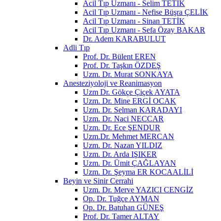
Acil Tıp Uzmanı - Selim TETİK
Acil Tıp Uzmanı - Nefise Büşra ÇELİK
Acil Tıp Uzmanı - Sinan TETİK
Acil Tıp Uzmanı - Sefa Özay BAKAR
Dr. Adem KARABULUT
Adli Tıp
Prof. Dr. Bülent EREN
Prof. Dr. Taşkın ÖZDEŞ
Uzm. Dr. Murat SONKAYA
Anesteziyoloji ve Reanimasyon
Uzm Dr. Gökçe Çiçek AYATA
Uzm. Dr. Mine ERGİ OCAK
Uzm. Dr. Selman KARADAYI
Uzm. Dr. Naci NECCAR
Uzm. Dr. Ece ŞENDUR
Uzm.Dr. Mehmet MERCAN
Uzm. Dr. Nazan YILDIZ
Uzm. Dr. Arda IŞIKER
Uzm. Dr. Ümit ÇAĞLAYAN
Uzm. Dr. Şeyma ER KOCAALİLİ
Beyin ve Sinir Cerrahi
Uzm. Dr. Merve YAZICI CENGİZ
Op. Dr. Tuğçe AYMAN
Op. Dr. Batuhan GÜNEŞ
Prof. Dr. Tamer ALTAY