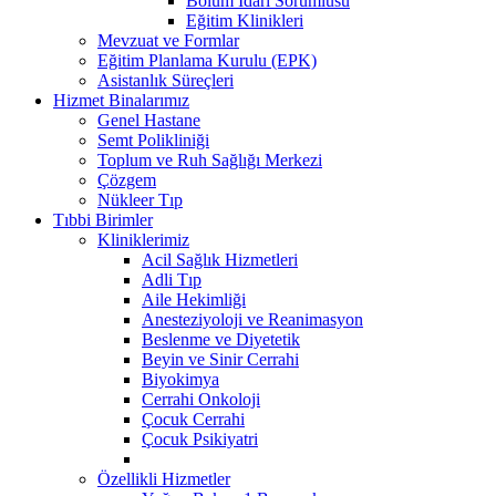
Bölüm İdari Sorumlusu
Eğitim Klinikleri
Mevzuat ve Formlar
Eğitim Planlama Kurulu (EPK)
Asistanlık Süreçleri
Hizmet Binalarımız
Genel Hastane
Semt Polikliniği
Toplum ve Ruh Sağlığı Merkezi
Çözgem
Nükleer Tıp
Tıbbi Birimler
Kliniklerimiz
Acil Sağlık Hizmetleri
Adli Tıp
Aile Hekimliği
Anesteziyoloji ve Reanimasyon
Beslenme ve Diyetetik
Beyin ve Sinir Cerrahi
Biyokimya
Cerrahi Onkoloji
Çocuk Cerrahi
Çocuk Psikiyatri
Özellikli Hizmetler