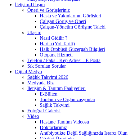
İletişim-Ulaşım
Öneri ve Görüşleriniz
Hasta ve Yakınlarının Görüşleri
Çalışan Görüş ve Öneri
Çalışan-Yönetim Görüşme Talebi
Ulaşım
Nasıl Gidilir ?
Harita (Yol Tarifi)
Halk Otobüsü Güzergah Bilgileri
Otopark Hizmeti
Telefon / Faks - Kep Adresi - E Posta
Sık Sorulan Sorular
Dijital Medya
Sağlık Takvimi 2026
Medyada Biz
İletişim & Tanıtım Faaliyetleri
E-Bülten
Toplantı ve Organizasyonlar
Sağlık Takvimi
Fotoğraf Galerisi
Video
Hastane Tanıtım Videosu
Doktorlarımız
Antibiyotikte Değil Sağlığınızda Israrcı Olun
Gözleri Üzerinde