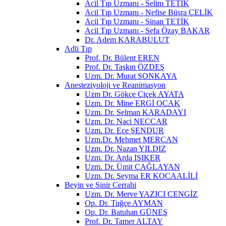
Acil Tıp Uzmanı - Selim TETİK
Acil Tıp Uzmanı - Nefise Büşra ÇELİK
Acil Tıp Uzmanı - Sinan TETİK
Acil Tıp Uzmanı - Sefa Özay BAKAR
Dr. Adem KARABULUT
Adli Tıp
Prof. Dr. Bülent EREN
Prof. Dr. Taşkın ÖZDEŞ
Uzm. Dr. Murat SONKAYA
Anesteziyoloji ve Reanimasyon
Uzm Dr. Gökçe Çiçek AYATA
Uzm. Dr. Mine ERGİ OCAK
Uzm. Dr. Selman KARADAYI
Uzm. Dr. Naci NECCAR
Uzm. Dr. Ece ŞENDUR
Uzm.Dr. Mehmet MERCAN
Uzm. Dr. Nazan YILDIZ
Uzm. Dr. Arda IŞIKER
Uzm. Dr. Ümit ÇAĞLAYAN
Uzm. Dr. Şeyma ER KOCAALİLİ
Beyin ve Sinir Cerrahi
Uzm. Dr. Merve YAZICI CENGİZ
Op. Dr. Tuğçe AYMAN
Op. Dr. Batuhan GÜNEŞ
Prof. Dr. Tamer ALTAY