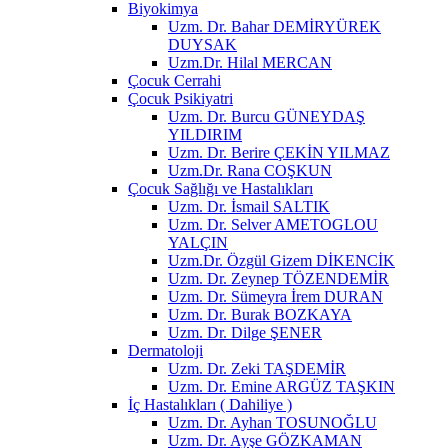
Biyokimya
Uzm. Dr. Bahar DEMİRYÜREK
DUYSAK
Uzm.Dr. Hilal MERCAN
Çocuk Cerrahi
Çocuk Psikiyatri
Uzm. Dr. Burcu GÜNEYDAŞ
YILDIRIM
Uzm. Dr. Berire ÇEKİN YILMAZ
Uzm.Dr. Rana COŞKUN
Çocuk Sağlığı ve Hastalıkları
Uzm. Dr. İsmail SALTIK
Uzm. Dr. Selver AMETOGLOU
YALÇIN
Uzm.Dr. Özgül Gizem DİKENCİK
Uzm. Dr. Zeynep TÖZENDEMİR
Uzm. Dr. Sümeyra İrem DURAN
Uzm. Dr. Burak BOZKAYA
Uzm. Dr. Dilge ŞENER
Dermatoloji
Uzm. Dr. Zeki TAŞDEMİR
Uzm. Dr. Emine ARGÜZ TAŞKIN
İç Hastalıkları ( Dahiliye )
Uzm. Dr. Ayhan TOSUNOĞLU
Uzm. Dr. Ayşe GÖZKAMAN