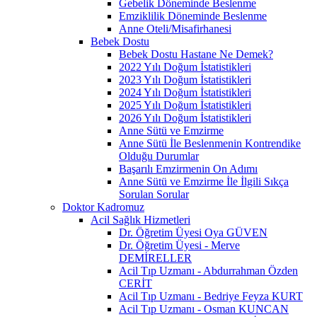
Gebelik Döneminde Beslenme
Emziklilik Döneminde Beslenme
Anne Oteli/Misafirhanesi
Bebek Dostu
Bebek Dostu Hastane Ne Demek?
2022 Yılı Doğum İstatistikleri
2023 Yılı Doğum İstatistikleri
2024 Yılı Doğum İstatistikleri
2025 Yılı Doğum İstatistikleri
2026 Yılı Doğum İstatistikleri
Anne Sütü ve Emzirme
Anne Sütü İle Beslenmenin Kontrendike
Olduğu Durumlar
Başarılı Emzirmenin On Adımı
Anne Sütü ve Emzirme İle İlgili Sıkça
Sorulan Sorular
Doktor Kadromuz
Acil Sağlık Hizmetleri
Dr. Öğretim Üyesi Oya GÜVEN
Dr. Öğretim Üyesi - Merve
DEMİRELLER
Acil Tıp Uzmanı - Abdurrahman Özden
CERİT
Acil Tıp Uzmanı - Bedriye Feyza KURT
Acil Tıp Uzmanı - Osman KUNCAN