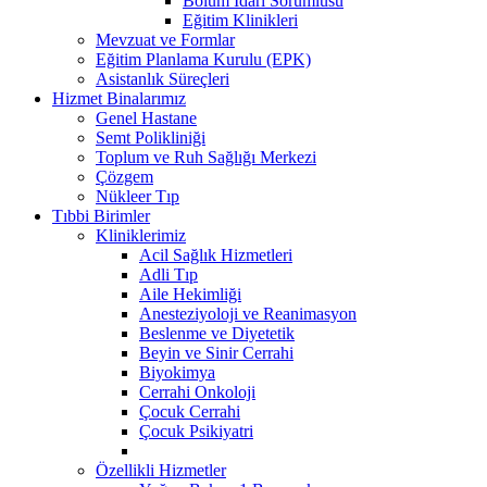
Bölüm İdari Sorumlusu
Eğitim Klinikleri
Mevzuat ve Formlar
Eğitim Planlama Kurulu (EPK)
Asistanlık Süreçleri
Hizmet Binalarımız
Genel Hastane
Semt Polikliniği
Toplum ve Ruh Sağlığı Merkezi
Çözgem
Nükleer Tıp
Tıbbi Birimler
Kliniklerimiz
Acil Sağlık Hizmetleri
Adli Tıp
Aile Hekimliği
Anesteziyoloji ve Reanimasyon
Beslenme ve Diyetetik
Beyin ve Sinir Cerrahi
Biyokimya
Cerrahi Onkoloji
Çocuk Cerrahi
Çocuk Psikiyatri
Özellikli Hizmetler