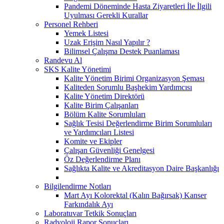
Pandemi Döneminde Hasta Ziyaretleri İle İlgili
Uyulması Gerekli Kurallar
Personel Rehberi
Yemek Listesi
Uzak Erişim Nasıl Yapılır ?
Bilimsel Çalışma Destek Puanlaması
Randevu Al
SKS Kalite Yönetimi
Kalite Yönetim Birimi Organizasyon Şeması
Kaliteden Sorumlu Başhekim Yardımcısı
Kalite Yönetim Direktörü
Kalite Birim Çalışanları
Bölüm Kalite Sorumluları
Sağlık Tesisi Değerlendirme Birim Sorumluları
ve Yardımcıları Listesi
Komite ve Ekipler
Çalışan Güvenliği Genelgesi
Öz Değerlendirme Planı
Sağlıkta Kalite ve Akreditasyon Daire Başkanlığı
Bilgilendirme Notları
Mart Ayı Kolorektal (Kalın Bağırsak) Kanser
Farkındalık Ayı
Laboratuvar Tetkik Sonuçları
Radyoloji Rapor Sonuçları