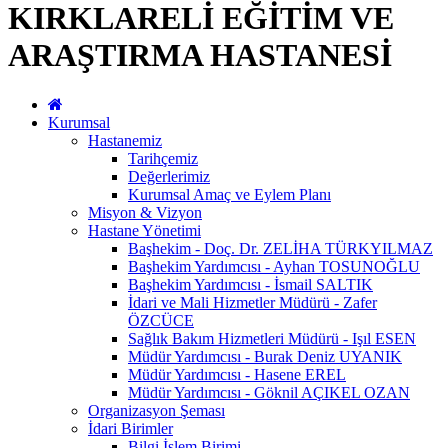
KIRKLARELİ EĞİTİM VE
ARAŞTIRMA HASTANESİ
Kurumsal
Hastanemiz
Tarihçemiz
Değerlerimiz
Kurumsal Amaç ve Eylem Planı
Misyon & Vizyon
Hastane Yönetimi
Başhekim - Doç. Dr. ZELİHA TÜRKYILMAZ
Başhekim Yardımcısı - Ayhan TOSUNOĞLU
Başhekim Yardımcısı - İsmail SALTIK
İdari ve Mali Hizmetler Müdürü - Zafer
ÖZCÜCE
Sağlık Bakım Hizmetleri Müdürü - Işıl ESEN
Müdür Yardımcısı - Burak Deniz UYANIK
Müdür Yardımcısı - Hasene EREL
Müdür Yardımcısı - Göknil AÇIKEL OZAN
Organizasyon Şeması
İdari Birimler
Bilgi İşlem Birimi