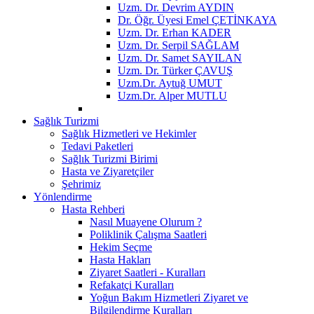
Uzm. Dr. Devrim AYDIN
Dr. Öğr. Üyesi Emel ÇETİNKAYA
Uzm. Dr. Erhan KADER
Uzm. Dr. Serpil SAĞLAM
Uzm. Dr. Samet SAYILAN
Uzm. Dr. Türker ÇAVUŞ
Uzm.Dr. Aytuğ UMUT
Uzm.Dr. Alper MUTLU
Sağlık Turizmi
Sağlık Hizmetleri ve Hekimler
Tedavi Paketleri
Sağlık Turizmi Birimi
Hasta ve Ziyaretçiler
Şehrimiz
Yönlendirme
Hasta Rehberi
Nasıl Muayene Olurum ?
Poliklinik Çalışma Saatleri
Hekim Seçme
Hasta Hakları
Ziyaret Saatleri - Kuralları
Refakatçi Kuralları
Yoğun Bakım Hizmetleri Ziyaret ve
Bilgilendirme Kuralları