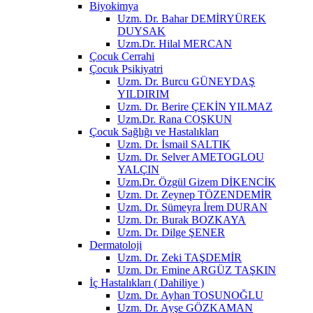
Biyokimya
Uzm. Dr. Bahar DEMİRYÜREK
DUYSAK
Uzm.Dr. Hilal MERCAN
Çocuk Cerrahi
Çocuk Psikiyatri
Uzm. Dr. Burcu GÜNEYDAŞ
YILDIRIM
Uzm. Dr. Berire ÇEKİN YILMAZ
Uzm.Dr. Rana COŞKUN
Çocuk Sağlığı ve Hastalıkları
Uzm. Dr. İsmail SALTIK
Uzm. Dr. Selver AMETOGLOU
YALÇIN
Uzm.Dr. Özgül Gizem DİKENCİK
Uzm. Dr. Zeynep TÖZENDEMİR
Uzm. Dr. Sümeyra İrem DURAN
Uzm. Dr. Burak BOZKAYA
Uzm. Dr. Dilge ŞENER
Dermatoloji
Uzm. Dr. Zeki TAŞDEMİR
Uzm. Dr. Emine ARGÜZ TAŞKIN
İç Hastalıkları ( Dahiliye )
Uzm. Dr. Ayhan TOSUNOĞLU
Uzm. Dr. Ayşe GÖZKAMAN