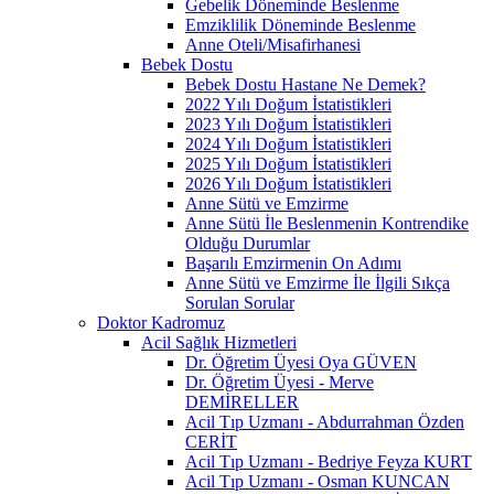
Gebelik Döneminde Beslenme
Emziklilik Döneminde Beslenme
Anne Oteli/Misafirhanesi
Bebek Dostu
Bebek Dostu Hastane Ne Demek?
2022 Yılı Doğum İstatistikleri
2023 Yılı Doğum İstatistikleri
2024 Yılı Doğum İstatistikleri
2025 Yılı Doğum İstatistikleri
2026 Yılı Doğum İstatistikleri
Anne Sütü ve Emzirme
Anne Sütü İle Beslenmenin Kontrendike
Olduğu Durumlar
Başarılı Emzirmenin On Adımı
Anne Sütü ve Emzirme İle İlgili Sıkça
Sorulan Sorular
Doktor Kadromuz
Acil Sağlık Hizmetleri
Dr. Öğretim Üyesi Oya GÜVEN
Dr. Öğretim Üyesi - Merve
DEMİRELLER
Acil Tıp Uzmanı - Abdurrahman Özden
CERİT
Acil Tıp Uzmanı - Bedriye Feyza KURT
Acil Tıp Uzmanı - Osman KUNCAN