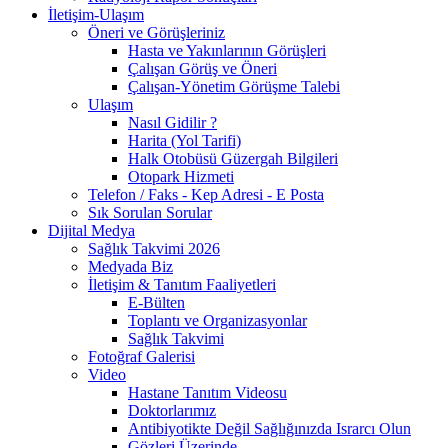
İletişim-Ulaşım
Öneri ve Görüşleriniz
Hasta ve Yakınlarının Görüşleri
Çalışan Görüş ve Öneri
Çalışan-Yönetim Görüşme Talebi
Ulaşım
Nasıl Gidilir ?
Harita (Yol Tarifi)
Halk Otobüsü Güzergah Bilgileri
Otopark Hizmeti
Telefon / Faks - Kep Adresi - E Posta
Sık Sorulan Sorular
Dijital Medya
Sağlık Takvimi 2026
Medyada Biz
İletişim & Tanıtım Faaliyetleri
E-Bülten
Toplantı ve Organizasyonlar
Sağlık Takvimi
Fotoğraf Galerisi
Video
Hastane Tanıtım Videosu
Doktorlarımız
Antibiyotikte Değil Sağlığınızda Israrcı Olun
Gözleri Üzerinde