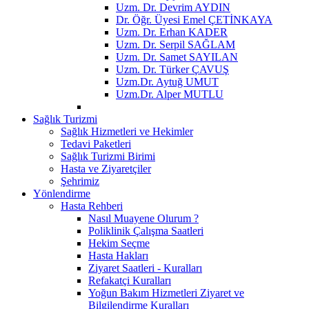
Uzm. Dr. Devrim AYDIN
Dr. Öğr. Üyesi Emel ÇETİNKAYA
Uzm. Dr. Erhan KADER
Uzm. Dr. Serpil SAĞLAM
Uzm. Dr. Samet SAYILAN
Uzm. Dr. Türker ÇAVUŞ
Uzm.Dr. Aytuğ UMUT
Uzm.Dr. Alper MUTLU
Sağlık Turizmi
Sağlık Hizmetleri ve Hekimler
Tedavi Paketleri
Sağlık Turizmi Birimi
Hasta ve Ziyaretçiler
Şehrimiz
Yönlendirme
Hasta Rehberi
Nasıl Muayene Olurum ?
Poliklinik Çalışma Saatleri
Hekim Seçme
Hasta Hakları
Ziyaret Saatleri - Kuralları
Refakatçi Kuralları
Yoğun Bakım Hizmetleri Ziyaret ve
Bilgilendirme Kuralları