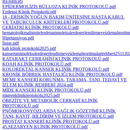
REHBERİ
EPİDERMOLİZİS BÜLLOZA KLİNİK PROTOKOLÜ.pdf
Epilepsi Klinik Protokolü.pdf
18 - ERİŞKİN YOĞUN BAKIM ÜNİTESİNE HASTA KABUL
VE TABURCULUK KRİTERLERİ PROTOKOLÜ.pdf
GERİATRİ KLİNİK PROTOKOLÜ.pdf
hematolojikmalignitelerdetanimolekulerdegerlendirmeveizlemalgoritm
Hipetansiyon.pdf
İnme.pdf
kah klinik protokolü2025.pdf
kansertanimolekulerdegerlendirmeveizlemalgoritmalarirehberi251120
KATARAKT CERRAHİSİ KLİNİK PROTOKOLÜ.pdf
KOAH KLİNİK PROTOKOLÜ.pdf
KOLOREKTAL KANSER KLİNİK PROTOKOLÜ.pdf
KRONİK BÖBREK HASTALIĞI KLİNİK PROTOKOLÜ.pdf
MEME KANSERİ KORUNMA, TARAMA, TANI, TEDAVİ VE
İZLEM KLİNİK REHBERİ 2024.pdf
MİDE KANSERİ KLİNİK PROTOKOLÜ.pdf
migrenklinikprotokolu2025.pdf
OBEZİTE VE METABOLİK CERRAHİ KLİNİK
PROTOKOLÜ.pdf
PNÖMOKONYOZLARDA SAĞLIK GÖZETİMİ,KLİNİK
TANI, KAYIT, BİLDİRİM VE İZLEM PROTOKOLÜ.pdf
PROSTAT KANSERİ KLİNİK PROTOKOLÜ.pdf
45.SEZARYEN KLİNİK PROTOKOLÜ.pdf