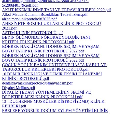
akilci-tibbi-goruntuustyazidc44a7c4-3846-4e37-a717-
5c280d40179cpdf.pdf
AKUT İSKEMİK İNME TANI VE TEDAVİ REHBERİ 2020.pdf
Alkol Madde Kullanım Bozuklkları Tedavi İzlem.pdf
alzheimerklinikprotokolü2025.pdf
ANKSİYETE BOZUKLUKLARI KLİNİK PROTOKOLÜ
2021.pdf
ASTIM KLİNİK PROTOKOLÜ.pdf
BEYİN ÖLÜMÜNDE NÖRORADYOLOJİK TANI
KRİTERLERİ KLİNİK PROTOKOLÜ.pdf
BÖBREK NAKLİ CANLI DONÖR SEÇİMİ VE YAŞAM
BOYU TAKİP KLİNİK PROTOKOLÜ 2022.pdf
BÖBREK NAKLİ CANLI DONÖR SEÇİMİ VE YAŞAM
BOYU TAKİP KLİNİK PROTOKOLÜ 2022.pdf
ÇOCUK YOĞUN BAKIM ÜNİTESİNE HASTA KABUL VE
TABURCULUK KRİTERLERİ PROTOKOLÜ.pdf
10.DEMİR EKSİKLİĞİ VE DEMİR EKSİKLİĞİ ANEMİSİ
KLİNİK PROTOKOLÜ.pdf
dentaltravmaklinikprotokolualanyaadsm.pdf
Diyabet Mellitus.pdf
DİYALİZ TEDAVİ YÖNTEMLERİNİN SEÇİMİ VE
DEĞİŞTİRİLMESİ KLİNİK PROTOKOLÜ.pdf
13 - DUCHENNE MUSKÜLER DİSTROFİ (DMD) KLİNİK
REHBERİ.pdf
EBELERE YÖNELİK DOĞUM EYLEM YÖNETİMİ KLİNİK