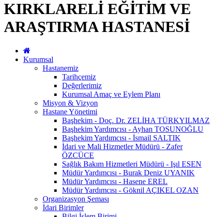
KIRKLARELİ EĞİTİM VE
ARAŞTIRMA HASTANESİ
Kurumsal
Hastanemiz
Tarihçemiz
Değerlerimiz
Kurumsal Amaç ve Eylem Planı
Misyon & Vizyon
Hastane Yönetimi
Başhekim - Doç. Dr. ZELİHA TÜRKYILMAZ
Başhekim Yardımcısı - Ayhan TOSUNOĞLU
Başhekim Yardımcısı - İsmail SALTIK
İdari ve Mali Hizmetler Müdürü - Zafer
ÖZCÜCE
Sağlık Bakım Hizmetleri Müdürü - Işıl ESEN
Müdür Yardımcısı - Burak Deniz UYANIK
Müdür Yardımcısı - Hasene EREL
Müdür Yardımcısı - Göknil AÇIKEL OZAN
Organizasyon Şeması
İdari Birimler
Bilgi İşlem Birimi