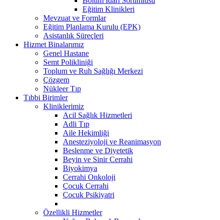
Bölüm İdari Sorumlusu
Eğitim Klinikleri
Mevzuat ve Formlar
Eğitim Planlama Kurulu (EPK)
Asistanlık Süreçleri
Hizmet Binalarımız
Genel Hastane
Semt Polikliniği
Toplum ve Ruh Sağlığı Merkezi
Çözgem
Nükleer Tıp
Tıbbi Birimler
Kliniklerimiz
Acil Sağlık Hizmetleri
Adli Tıp
Aile Hekimliği
Anesteziyoloji ve Reanimasyon
Beslenme ve Diyetetik
Beyin ve Sinir Cerrahi
Biyokimya
Cerrahi Onkoloji
Çocuk Cerrahi
Çocuk Psikiyatri
Özellikli Hizmetler