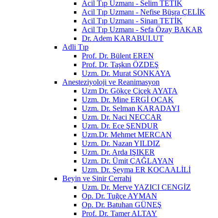
Acil Tıp Uzmanı - Selim TETİK
Acil Tıp Uzmanı - Nefise Büşra ÇELİK
Acil Tıp Uzmanı - Sinan TETİK
Acil Tıp Uzmanı - Sefa Özay BAKAR
Dr. Adem KARABULUT
Adli Tıp
Prof. Dr. Bülent EREN
Prof. Dr. Taşkın ÖZDEŞ
Uzm. Dr. Murat SONKAYA
Anesteziyoloji ve Reanimasyon
Uzm Dr. Gökçe Çiçek AYATA
Uzm. Dr. Mine ERGİ OCAK
Uzm. Dr. Selman KARADAYI
Uzm. Dr. Naci NECCAR
Uzm. Dr. Ece ŞENDUR
Uzm.Dr. Mehmet MERCAN
Uzm. Dr. Nazan YILDIZ
Uzm. Dr. Arda IŞIKER
Uzm. Dr. Ümit ÇAĞLAYAN
Uzm. Dr. Şeyma ER KOCAALİLİ
Beyin ve Sinir Cerrahi
Uzm. Dr. Merve YAZICI CENGİZ
Op. Dr. Tuğçe AYMAN
Op. Dr. Batuhan GÜNEŞ
Prof. Dr. Tamer ALTAY