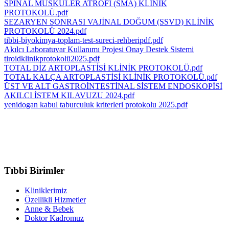
SPİNAL MUSKÜLER ATROFİ (SMA) KLİNİK
PROTOKOLÜ.pdf
SEZARYEN SONRASI VAJİNAL DOĞUM (SSVD) KLİNİK
PROTOKOLÜ 2024.pdf
tibbi-biyokimya-toplam-test-sureci-rehberipdf.pdf
Akılcı Laboratuvar Kullanımı Projesi Onay Destek Sistemi
tiroidklinikprotokolü2025.pdf
TOTAL DİZ ARTOPLASTİSİ KLİNİK PROTOKOLÜ.pdf
TOTAL KALÇA ARTOPLASTİSİ KLİNİK PROTOKOLÜ.pdf
ÜST VE ALT GASTROİNTESTİNAL SİSTEM ENDOSKOPİSİ
AKILCI İSTEM KILAVUZU 2024.pdf
yenidogan kabul taburculuk kriterleri protokolu 2025.pdf
Tıbbi Birimler
Kliniklerimiz
Özellikli Hizmetler
Anne & Bebek
Doktor Kadromuz