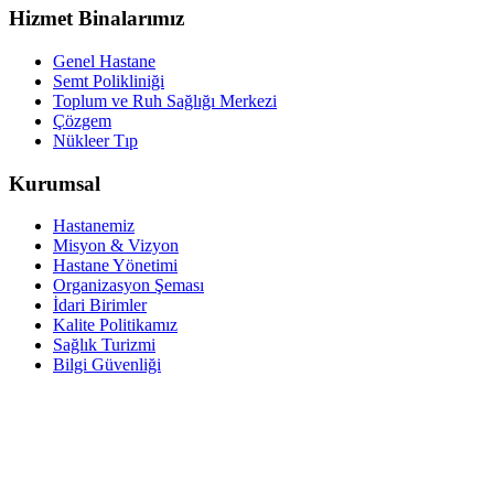
Hizmet Binalarımız
Genel Hastane
Semt Polikliniği
Toplum ve Ruh Sağlığı Merkezi
Çözgem
Nükleer Tıp
Kurumsal
Hastanemiz
Misyon & Vizyon
Hastane Yönetimi
Organizasyon Şeması
İdari Birimler
Kalite Politikamız
Sağlık Turizmi
Bilgi Güvenliği