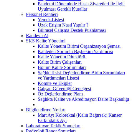
Pandemi Döneminde Hasta Ziyaretleri İle İlgili
Uyulması Gerekli Kurallar
Personel Rehberi
Yemek Listesi
Uzak Erişim Nasıl Yapılır ?
Bilimsel Çalışma Destek Puanlaması
Randevu Al
SKS Kalite Yönetimi
Kalite Yönetim Birimi Organizasyon Şeması
Kaliteden Sorumlu Başhekim Yardımcısı
Kalite Yönetim Direktörü
Kalite Birim Çalışanları
Bölüm Kalite Sorumluları
Sağlık Tesisi Değerlendirme Birim Sorumluları
ve Yardımcıları Listesi
Komite ve Ekipler
Çalışan Güvenliği Genelgesi
Öz Değerlendirme Planı
Sağlıkta Kalite ve Akreditasyon Daire Başkanlığı
Bilgilendirme Notları
Mart Ayı Kolorektal (Kalın Bağırsak) Kanser
Farkındalık Ayı
Laboratuvar Tetkik Sonuçları
Radyoloji Rapor Sonuçları