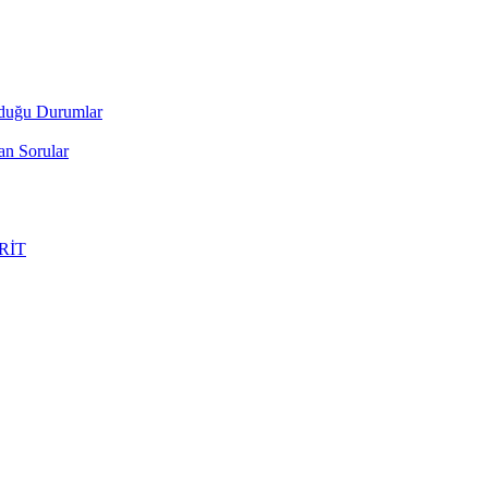
lduğu Durumlar
an Sorular
ERİT