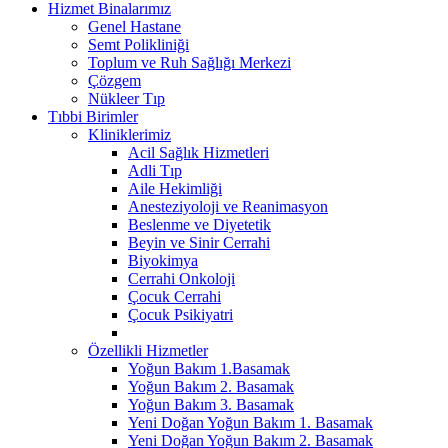
Hizmet Binalarımız
Genel Hastane
Semt Polikliniği
Toplum ve Ruh Sağlığı Merkezi
Çözgem
Nükleer Tıp
Tıbbi Birimler
Kliniklerimiz
Acil Sağlık Hizmetleri
Adli Tıp
Aile Hekimliği
Anesteziyoloji ve Reanimasyon
Beslenme ve Diyetetik
Beyin ve Sinir Cerrahi
Biyokimya
Cerrahi Onkoloji
Çocuk Cerrahi
Çocuk Psikiyatri
Özellikli Hizmetler
Yoğun Bakım 1.Basamak
Yoğun Bakım 2. Basamak
Yoğun Bakım 3. Basamak
Yeni Doğan Yoğun Bakım 1. Basamak
Yeni Doğan Yoğun Bakım 2. Basamak