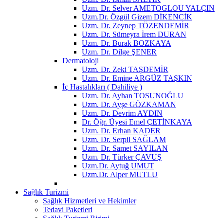
Uzm. Dr. Selver AMETOGLOU YALÇIN
Uzm.Dr. Özgül Gizem DİKENCİK
Uzm. Dr. Zeynep TÖZENDEMİR
Uzm. Dr. Sümeyra İrem DURAN
Uzm. Dr. Burak BOZKAYA
Uzm. Dr. Dilge ŞENER
Dermatoloji
Uzm. Dr. Zeki TAŞDEMİR
Uzm. Dr. Emine ARGÜZ TAŞKIN
İç Hastalıkları ( Dahiliye )
Uzm. Dr. Ayhan TOSUNOĞLU
Uzm. Dr. Ayşe GÖZKAMAN
Uzm. Dr. Devrim AYDIN
Dr. Öğr. Üyesi Emel ÇETİNKAYA
Uzm. Dr. Erhan KADER
Uzm. Dr. Serpil SAĞLAM
Uzm. Dr. Samet SAYILAN
Uzm. Dr. Türker ÇAVUŞ
Uzm.Dr. Aytuğ UMUT
Uzm.Dr. Alper MUTLU
Sağlık Turizmi
Sağlık Hizmetleri ve Hekimler
Tedavi Paketleri