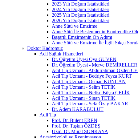
2023 Yılı Doğum İstatistikleri
2024 Yılı Doğum İstatistikleri
2025 Yılı Doğum İstatistikleri
2026 Yılı Doğum İstatistikleri
Anne Sütü ve Emzirme
Anne Sütü İle Beslenmenin Kontrendike O
Başarılı Emzirmenin On Adımı
Anne Sütü ve Emzirme İle İlgili Sıkça Sorul
Doktor Kadromuz
Acil Sağlık Hizmetleri
Dr. Öğretim Üyesi Oya GÜVEN
Dr. Öğretim Üyesi - Merve DEMİRELLER
Acil Tıp Uzmanı - Abdurrahman Özden C
Acil Tıp Uzmanı - Bedriye Feyza KURT
Acil Tıp Uzmanı - Osman KUNCAN
Acil Tıp Uzmanı - Selim TETİK
Acil Tıp Uzmanı - Nefise Büşra ÇELİK
Acil Tıp Uzmanı - Sinan TETİK
Acil Tıp Uzmanı - Sefa Özay BAKAR
Dr. Adem KARABULUT
Adli Tıp
Prof. Dr. Bülent EREN
Prof. Dr. Taşkın ÖZDEŞ
Uzm. Dr. Murat SONKAYA
Anesteziyoloji ve Reanimasyon