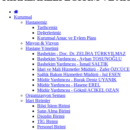
Kurumsal
Hastanemiz
Tarihçemiz
Değerlerimiz
Kurumsal Amaç ve Eylem Planı
Misyon & Vizyon
Hastane Yönetimi
Başhekim - Doç. Dr. ZELİHA TÜRKYILMAZ
Başhekim Yardımcısı - Ayhan TOSUNOĞLU
Başhekim Yardımcısı - İsmail SALTIK
İdari ve Mali Hizmetler Müdürü - Zafer ÖZCÜCE
Sağlık Bakım Hizmetleri Müdürü - Işıl ESEN
Müdür Yardımcısı - Burak Deniz UYANIK
Müdür Yardımcısı - Hasene EREL
Müdür Yardımcısı - Göknil AÇIKEL OZAN
Organizasyon Şeması
İdari Birimler
Bilgi İşlem Birimi
Satın Alma Birimi
Disiplin Birimi
TİG Birimi
Personel Birimi