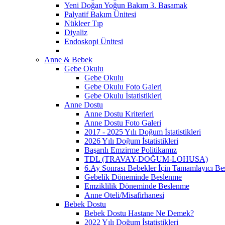
Yeni Doğan Yoğun Bakım 3. Basamak
Palyatif Bakım Ünitesi
Nükleer Tıp
Diyaliz
Endoskopi Ünitesi
Anne & Bebek
Gebe Okulu
Gebe Okulu
Gebe Okulu Foto Galeri
Gebe Okulu İstatistikleri
Anne Dostu
Anne Dostu Kriterleri
Anne Dostu Foto Galeri
2017 - 2025 Yılı Doğum İstatistikleri
2026 Yılı Doğum İstatistikleri
Başarılı Emzirme Politikamız
TDL (TRAVAY-DOĞUM-LOHUSA)
6.Ay Sonrası Bebekler İçin Tamamlayıcı Bes
Gebelik Döneminde Beslenme
Emziklilik Döneminde Beslenme
Anne Oteli/Misafirhanesi
Bebek Dostu
Bebek Dostu Hastane Ne Demek?
2022 Yılı Doğum İstatistikleri