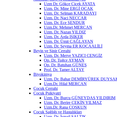
Uzm Dr. Gökçe Çiçek AYATA
Uzm. Dr. Mine ERGİ OCAK
Uzm. Dr. Selman KARADAYI
Uzm. Dr. Naci NECCAR
Uzm. Dr. Ece ŞENDUR
Uzm.Dr. Mehmet MERCAN
Uzm. Dr. Nazan YILDIZ
Uzm. Dr. Arda IŞIKER
Uzm. Dr. Ümit ÇAĞLAYAN
Uzm. Dr. Şeyma ER KOCAALİLİ
Beyin ve Sinir Cerrahi
Uzm. Dr. Merve YAZICI CENGİZ
Op. Dr. Tuğçe AYMAN
Op. Dr. Batuhan GÜNEŞ
Prof. Dr. Tamer ALTAY
Biyokimya
Uzm. Dr. Bahar DEMİRYÜREK DUYSA
Uzm.Dr. Hilal MERCAN
Çocuk Cerrahi
Çocuk Psikiyatri
Uzm. Dr. Burcu GÜNEYDAŞ YILDIRIM
Uzm. Dr. Berire ÇEKİN YILMAZ
Uzm.Dr. Rana COŞKUN
Çocuk Sağlığı ve Hastalıkları
Uzm. Dr. İsmail SALTIK