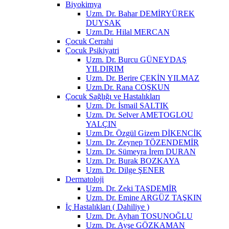
Biyokimya
Uzm. Dr. Bahar DEMİRYÜREK
DUYSAK
Uzm.Dr. Hilal MERCAN
Çocuk Cerrahi
Çocuk Psikiyatri
Uzm. Dr. Burcu GÜNEYDAŞ
YILDIRIM
Uzm. Dr. Berire ÇEKİN YILMAZ
Uzm.Dr. Rana COŞKUN
Çocuk Sağlığı ve Hastalıkları
Uzm. Dr. İsmail SALTIK
Uzm. Dr. Selver AMETOGLOU
YALÇIN
Uzm.Dr. Özgül Gizem DİKENCİK
Uzm. Dr. Zeynep TÖZENDEMİR
Uzm. Dr. Sümeyra İrem DURAN
Uzm. Dr. Burak BOZKAYA
Uzm. Dr. Dilge ŞENER
Dermatoloji
Uzm. Dr. Zeki TAŞDEMİR
Uzm. Dr. Emine ARGÜZ TAŞKIN
İç Hastalıkları ( Dahiliye )
Uzm. Dr. Ayhan TOSUNOĞLU
Uzm. Dr. Ayşe GÖZKAMAN