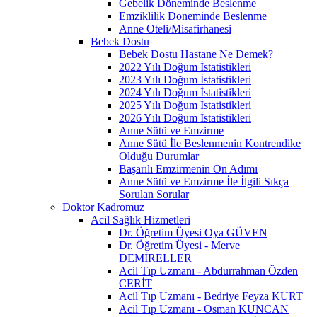
Gebelik Döneminde Beslenme
Emziklilik Döneminde Beslenme
Anne Oteli/Misafirhanesi
Bebek Dostu
Bebek Dostu Hastane Ne Demek?
2022 Yılı Doğum İstatistikleri
2023 Yılı Doğum İstatistikleri
2024 Yılı Doğum İstatistikleri
2025 Yılı Doğum İstatistikleri
2026 Yılı Doğum İstatistikleri
Anne Sütü ve Emzirme
Anne Sütü İle Beslenmenin Kontrendike
Olduğu Durumlar
Başarılı Emzirmenin On Adımı
Anne Sütü ve Emzirme İle İlgili Sıkça
Sorulan Sorular
Doktor Kadromuz
Acil Sağlık Hizmetleri
Dr. Öğretim Üyesi Oya GÜVEN
Dr. Öğretim Üyesi - Merve
DEMİRELLER
Acil Tıp Uzmanı - Abdurrahman Özden
CERİT
Acil Tıp Uzmanı - Bedriye Feyza KURT
Acil Tıp Uzmanı - Osman KUNCAN