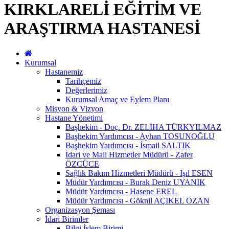
KIRKLARELİ EĞİTİM VE
ARAŞTIRMA HASTANESİ
Kurumsal
Hastanemiz
Tarihçemiz
Değerlerimiz
Kurumsal Amaç ve Eylem Planı
Misyon & Vizyon
Hastane Yönetimi
Başhekim - Doç. Dr. ZELİHA TÜRKYILMAZ
Başhekim Yardımcısı - Ayhan TOSUNOĞLU
Başhekim Yardımcısı - İsmail SALTIK
İdari ve Mali Hizmetler Müdürü - Zafer
ÖZCÜCE
Sağlık Bakım Hizmetleri Müdürü - Işıl ESEN
Müdür Yardımcısı - Burak Deniz UYANIK
Müdür Yardımcısı - Hasene EREL
Müdür Yardımcısı - Göknil AÇIKEL OZAN
Organizasyon Şeması
İdari Birimler
Bilgi İşlem Birimi