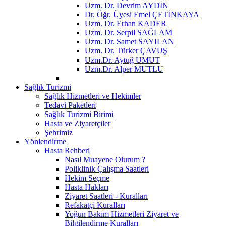
Uzm. Dr. Devrim AYDIN
Dr. Öğr. Üyesi Emel ÇETİNKAYA
Uzm. Dr. Erhan KADER
Uzm. Dr. Serpil SAĞLAM
Uzm. Dr. Samet SAYILAN
Uzm. Dr. Türker ÇAVUŞ
Uzm.Dr. Aytuğ UMUT
Uzm.Dr. Alper MUTLU
Sağlık Turizmi
Sağlık Hizmetleri ve Hekimler
Tedavi Paketleri
Sağlık Turizmi Birimi
Hasta ve Ziyaretçiler
Şehrimiz
Yönlendirme
Hasta Rehberi
Nasıl Muayene Olurum ?
Poliklinik Çalışma Saatleri
Hekim Seçme
Hasta Hakları
Ziyaret Saatleri - Kuralları
Refakatçi Kuralları
Yoğun Bakım Hizmetleri Ziyaret ve
Bilgilendirme Kuralları