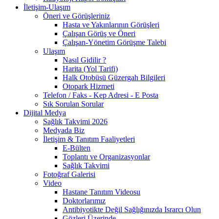
İletişim-Ulaşım
Öneri ve Görüşleriniz
Hasta ve Yakınlarının Görüşleri
Çalışan Görüş ve Öneri
Çalışan-Yönetim Görüşme Talebi
Ulaşım
Nasıl Gidilir ?
Harita (Yol Tarifi)
Halk Otobüsü Güzergah Bilgileri
Otopark Hizmeti
Telefon / Faks - Kep Adresi - E Posta
Sık Sorulan Sorular
Dijital Medya
Sağlık Takvimi 2026
Medyada Biz
İletişim & Tanıtım Faaliyetleri
E-Bülten
Toplantı ve Organizasyonlar
Sağlık Takvimi
Fotoğraf Galerisi
Video
Hastane Tanıtım Videosu
Doktorlarımız
Antibiyotikte Değil Sağlığınızda Israrcı Olun
Gözleri Üzerinde