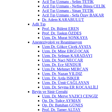
Acil Tıp Uzmanı - Selim TETİK
Acil Tıp Uzmanı - Nefise Büşra ÇELİK
Acil Tıp Uzmanı - Sinan TETİK
Acil Tıp Uzmanı - Sefa Özay BAKAR
Dr. Adem KARABULUT
Adli Tıp
Prof. Dr. Bülent EREN
Prof. Dr. Taşkın ÖZDEŞ
Uzm. Dr. Murat SONKAYA
Anesteziyoloji ve Reanimasyon
Uzm Dr. Gökçe Çiçek AYATA
Uzm. Dr. Mine ERGİ OCAK
Uzm. Dr. Selman KARADAYI
Uzm. Dr. Naci NECCAR
Uzm. Dr. Ece ŞENDUR
Uzm.Dr. Mehmet MERCAN
Uzm. Dr. Nazan YILDIZ
Uzm. Dr. Arda IŞIKER
Uzm. Dr. Ümit ÇAĞLAYAN
Uzm. Dr. Şeyma ER KOCAALİLİ
Beyin ve Sinir Cerrahi
Uzm. Dr. Merve YAZICI CENGİZ
Op. Dr. Tuğçe AYMAN
Op. Dr. Batuhan GÜNEŞ
Prof. Dr. Tamer ALTAY