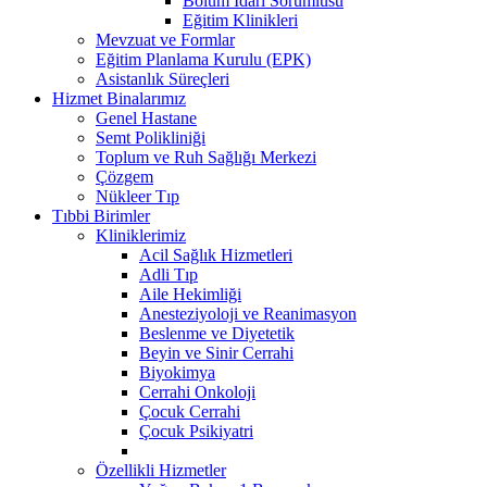
Bölüm İdari Sorumlusu
Eğitim Klinikleri
Mevzuat ve Formlar
Eğitim Planlama Kurulu (EPK)
Asistanlık Süreçleri
Hizmet Binalarımız
Genel Hastane
Semt Polikliniği
Toplum ve Ruh Sağlığı Merkezi
Çözgem
Nükleer Tıp
Tıbbi Birimler
Kliniklerimiz
Acil Sağlık Hizmetleri
Adli Tıp
Aile Hekimliği
Anesteziyoloji ve Reanimasyon
Beslenme ve Diyetetik
Beyin ve Sinir Cerrahi
Biyokimya
Cerrahi Onkoloji
Çocuk Cerrahi
Çocuk Psikiyatri
Özellikli Hizmetler