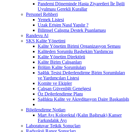
Pandemi Döneminde Hasta Ziyaretleri İle İlgili
Uyulması Gerekli Kurallar
Personel Rehberi
Yemek Listesi
Uzak Erişim Nasıl Yapılır ?
Bilimsel Çalışma Destek Puanlaması
Randevu Al
SKS Kalite Yönetimi
Kalite Yönetim Birimi Organizasyon Şeması
Kaliteden Sorumlu Başhekim Yardımcısı
Kalite Yönetim Direktörü
Kalite Birim Çalışanları
Bölüm Kalite Sorumluları
Sağlık Tesisi Değerlendirme Birim Sorumluları
ve Yardımcıları Listesi
Komite ve Ekipler
Çalışan Güvenliği Genelgesi
Öz Değerlendirme Planı
Sağlıkta Kalite ve Akreditasyon Daire Başkanlığı
Bilgilendirme Notları
Mart Ayı Kolorektal (Kalın Bağırsak) Kanser
Farkındalık Ayı
Laboratuvar Tetkik Sonuçları
Radyoloji Rapor Sonuçları