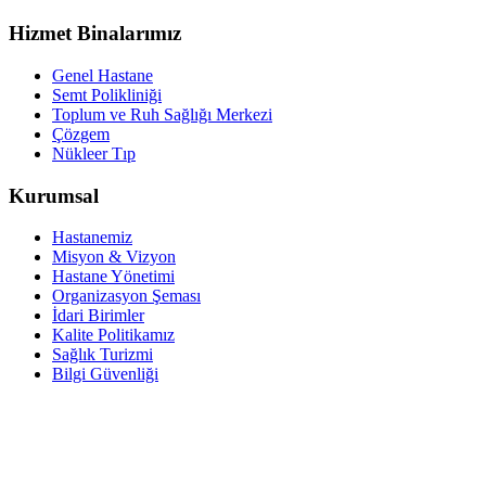
Hizmet Binalarımız
Genel Hastane
Semt Polikliniği
Toplum ve Ruh Sağlığı Merkezi
Çözgem
Nükleer Tıp
Kurumsal
Hastanemiz
Misyon & Vizyon
Hastane Yönetimi
Organizasyon Şeması
İdari Birimler
Kalite Politikamız
Sağlık Turizmi
Bilgi Güvenliği