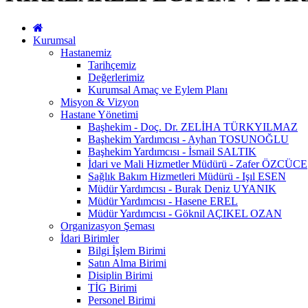
Kurumsal
Hastanemiz
Tarihçemiz
Değerlerimiz
Kurumsal Amaç ve Eylem Planı
Misyon & Vizyon
Hastane Yönetimi
Başhekim - Doç. Dr. ZELİHA TÜRKYILMAZ
Başhekim Yardımcısı - Ayhan TOSUNOĞLU
Başhekim Yardımcısı - İsmail SALTIK
İdari ve Mali Hizmetler Müdürü - Zafer ÖZCÜCE
Sağlık Bakım Hizmetleri Müdürü - Işıl ESEN
Müdür Yardımcısı - Burak Deniz UYANIK
Müdür Yardımcısı - Hasene EREL
Müdür Yardımcısı - Göknil AÇIKEL OZAN
Organizasyon Şeması
İdari Birimler
Bilgi İşlem Birimi
Satın Alma Birimi
Disiplin Birimi
TİG Birimi
Personel Birimi