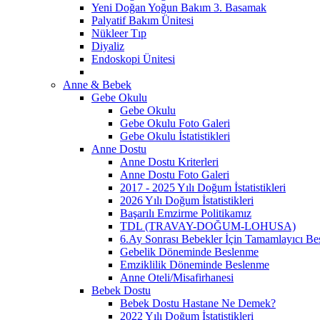
Yeni Doğan Yoğun Bakım 3. Basamak
Palyatif Bakım Ünitesi
Nükleer Tıp
Diyaliz
Endoskopi Ünitesi
Anne & Bebek
Gebe Okulu
Gebe Okulu
Gebe Okulu Foto Galeri
Gebe Okulu İstatistikleri
Anne Dostu
Anne Dostu Kriterleri
Anne Dostu Foto Galeri
2017 - 2025 Yılı Doğum İstatistikleri
2026 Yılı Doğum İstatistikleri
Başarılı Emzirme Politikamız
TDL (TRAVAY-DOĞUM-LOHUSA)
6.Ay Sonrası Bebekler İçin Tamamlayıcı Bes
Gebelik Döneminde Beslenme
Emziklilik Döneminde Beslenme
Anne Oteli/Misafirhanesi
Bebek Dostu
Bebek Dostu Hastane Ne Demek?
2022 Yılı Doğum İstatistikleri