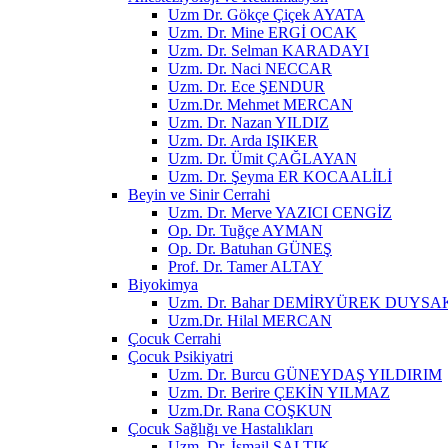
Uzm Dr. Gökçe Çiçek AYATA
Uzm. Dr. Mine ERGİ OCAK
Uzm. Dr. Selman KARADAYI
Uzm. Dr. Naci NECCAR
Uzm. Dr. Ece ŞENDUR
Uzm.Dr. Mehmet MERCAN
Uzm. Dr. Nazan YILDIZ
Uzm. Dr. Arda IŞIKER
Uzm. Dr. Ümit ÇAĞLAYAN
Uzm. Dr. Şeyma ER KOCAALİLİ
Beyin ve Sinir Cerrahi
Uzm. Dr. Merve YAZICI CENGİZ
Op. Dr. Tuğçe AYMAN
Op. Dr. Batuhan GÜNEŞ
Prof. Dr. Tamer ALTAY
Biyokimya
Uzm. Dr. Bahar DEMİRYÜREK DUYSA
Uzm.Dr. Hilal MERCAN
Çocuk Cerrahi
Çocuk Psikiyatri
Uzm. Dr. Burcu GÜNEYDAŞ YILDIRIM
Uzm. Dr. Berire ÇEKİN YILMAZ
Uzm.Dr. Rana COŞKUN
Çocuk Sağlığı ve Hastalıkları
Uzm. Dr. İsmail SALTIK