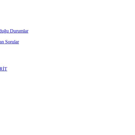
lduğu Durumlar
an Sorular
ERİT