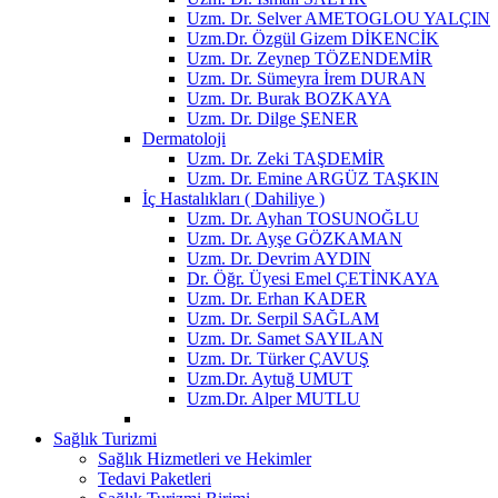
Uzm. Dr. Selver AMETOGLOU YALÇIN
Uzm.Dr. Özgül Gizem DİKENCİK
Uzm. Dr. Zeynep TÖZENDEMİR
Uzm. Dr. Sümeyra İrem DURAN
Uzm. Dr. Burak BOZKAYA
Uzm. Dr. Dilge ŞENER
Dermatoloji
Uzm. Dr. Zeki TAŞDEMİR
Uzm. Dr. Emine ARGÜZ TAŞKIN
İç Hastalıkları ( Dahiliye )
Uzm. Dr. Ayhan TOSUNOĞLU
Uzm. Dr. Ayşe GÖZKAMAN
Uzm. Dr. Devrim AYDIN
Dr. Öğr. Üyesi Emel ÇETİNKAYA
Uzm. Dr. Erhan KADER
Uzm. Dr. Serpil SAĞLAM
Uzm. Dr. Samet SAYILAN
Uzm. Dr. Türker ÇAVUŞ
Uzm.Dr. Aytuğ UMUT
Uzm.Dr. Alper MUTLU
Sağlık Turizmi
Sağlık Hizmetleri ve Hekimler
Tedavi Paketleri