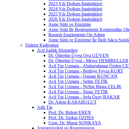
2023 Yılı Doğum İstatistikleri
2024 Yılı Doğum İstatistikleri
2025 Yılı Doğum İstatistikleri
2026 Yılı Doğum İstatistikleri
Anne Sütü ve Emzirme
Anne Sütü İle Beslenmenin Kontrendike O
Başarılı Emzirmenin On Adımı
Anne Sütü ve Emzirme İle İlgili Sıkça Sorul
Doktor Kadromuz
Acil Sağlık Hizmetleri
Dr. Öğretim Üyesi Oya GÜVEN
Dr. Öğretim Üyesi - Merve DEMİRELLER
Acil Tıp Uzmanı - Abdurrahman Özden C
Acil Tıp Uzmanı - Bedriye Feyza KURT
Acil Tıp Uzmanı - Osman KUNCAN
Acil Tıp Uzmanı - Selim TETİK
Acil Tıp Uzmanı - Nefise Büşra ÇELİK
Acil Tıp Uzmanı - Sinan TETİK
Acil Tıp Uzmanı - Sefa Özay BAKAR
Dr. Adem KARABULUT
Adli Tıp
Prof. Dr. Bülent EREN
Prof. Dr. Taşkın ÖZDEŞ
Uzm. Dr. Murat SONKAYA
Anesteziyoloji ve Reanimasyon