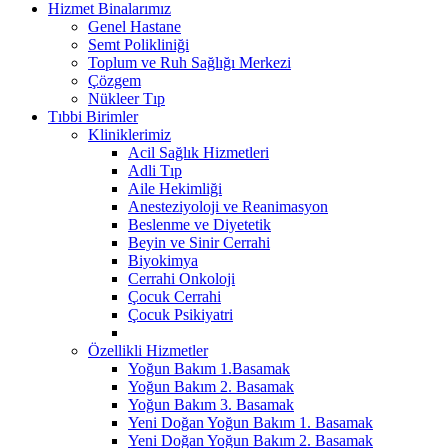
Hizmet Binalarımız
Genel Hastane
Semt Polikliniği
Toplum ve Ruh Sağlığı Merkezi
Çözgem
Nükleer Tıp
Tıbbi Birimler
Kliniklerimiz
Acil Sağlık Hizmetleri
Adli Tıp
Aile Hekimliği
Anesteziyoloji ve Reanimasyon
Beslenme ve Diyetetik
Beyin ve Sinir Cerrahi
Biyokimya
Cerrahi Onkoloji
Çocuk Cerrahi
Çocuk Psikiyatri
Özellikli Hizmetler
Yoğun Bakım 1.Basamak
Yoğun Bakım 2. Basamak
Yoğun Bakım 3. Basamak
Yeni Doğan Yoğun Bakım 1. Basamak
Yeni Doğan Yoğun Bakım 2. Basamak