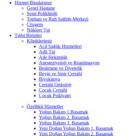
Hizmet Binalarımız
Genel Hastane
Semt Polikliniği
Toplum ve Ruh Sağlığı Merkezi
Çözgem
Nükleer Tıp
Tıbbi Birimler
Kliniklerimiz
Acil Sağlık Hizmetleri
Adli Tıp
Aile Hekimliği
Anesteziyoloji ve Reanimasyon
Beslenme ve Diyetetik
Beyin ve Sinir Cerrahi
Biyokimya
Cerrahi Onkoloji
Çocuk Cerrahi
Çocuk Psikiyatri
Özellikli Hizmetler
Yoğun Bakım 1.Basamak
Yoğun Bakım 2. Basamak
Yoğun Bakım 3. Basamak
Yeni Doğan Yoğun Bakım 1. Basamak
Yeni Doğan Yoğun Bakım 2. Basamak