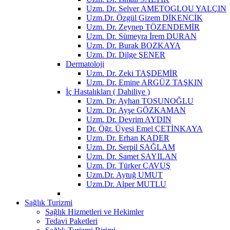
Uzm. Dr. Selver AMETOGLOU YALÇIN
Uzm.Dr. Özgül Gizem DİKENCİK
Uzm. Dr. Zeynep TÖZENDEMİR
Uzm. Dr. Sümeyra İrem DURAN
Uzm. Dr. Burak BOZKAYA
Uzm. Dr. Dilge ŞENER
Dermatoloji
Uzm. Dr. Zeki TAŞDEMİR
Uzm. Dr. Emine ARGÜZ TAŞKIN
İç Hastalıkları ( Dahiliye )
Uzm. Dr. Ayhan TOSUNOĞLU
Uzm. Dr. Ayşe GÖZKAMAN
Uzm. Dr. Devrim AYDIN
Dr. Öğr. Üyesi Emel ÇETİNKAYA
Uzm. Dr. Erhan KADER
Uzm. Dr. Serpil SAĞLAM
Uzm. Dr. Samet SAYILAN
Uzm. Dr. Türker ÇAVUŞ
Uzm.Dr. Aytuğ UMUT
Uzm.Dr. Alper MUTLU
Sağlık Turizmi
Sağlık Hizmetleri ve Hekimler
Tedavi Paketleri