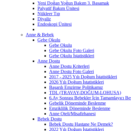
Yeni Doğan Yoğun Bakım 3. Basamak
Palyatif Bakım Ünitesi
Nükleer Tıp
Diyaliz
Endoskopi Ünitesi
Anne & Bebek
Gebe Okulu
Gebe Okulu
Gebe Okulu Foto Galeri
Gebe Okulu İstatistikleri
Anne Dostu
Anne Dostu Kriterleri
Anne Dostu Foto Galeri
2017 - 2025 Yılı Doğum İstatistikleri
2026 Yılı Doğum İstatistikleri
Başarılı Emzirme Politikamız
TDL (TRAVAY-DOĞUM-LOHUSA)
6.Ay Sonrası Bebekler İçin Tamamlayıcı Bes
Gebelik Döneminde Beslenme
Emziklilik Döneminde Beslenme
Anne Oteli/Misafirhanesi
Bebek Dostu
Bebek Dostu Hastane Ne Demek?
2022 Yılı Doğum İstatistikleri