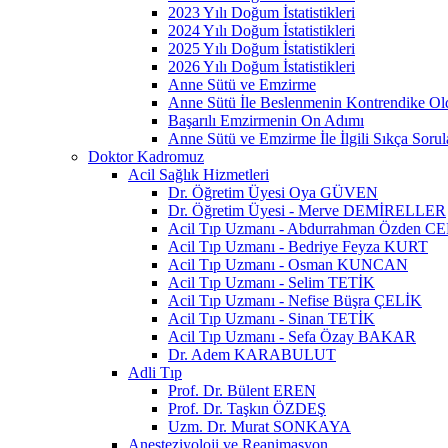
2023 Yılı Doğum İstatistikleri
2024 Yılı Doğum İstatistikleri
2025 Yılı Doğum İstatistikleri
2026 Yılı Doğum İstatistikleri
Anne Sütü ve Emzirme
Anne Sütü İle Beslenmenin Kontrendike O
Başarılı Emzirmenin On Adımı
Anne Sütü ve Emzirme İle İlgili Sıkça Sorul
Doktor Kadromuz
Acil Sağlık Hizmetleri
Dr. Öğretim Üyesi Oya GÜVEN
Dr. Öğretim Üyesi - Merve DEMİRELLER
Acil Tıp Uzmanı - Abdurrahman Özden C
Acil Tıp Uzmanı - Bedriye Feyza KURT
Acil Tıp Uzmanı - Osman KUNCAN
Acil Tıp Uzmanı - Selim TETİK
Acil Tıp Uzmanı - Nefise Büşra ÇELİK
Acil Tıp Uzmanı - Sinan TETİK
Acil Tıp Uzmanı - Sefa Özay BAKAR
Dr. Adem KARABULUT
Adli Tıp
Prof. Dr. Bülent EREN
Prof. Dr. Taşkın ÖZDEŞ
Uzm. Dr. Murat SONKAYA
Anesteziyoloji ve Reanimasyon