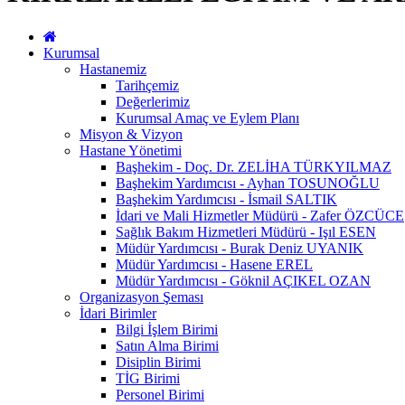
Kurumsal
Hastanemiz
Tarihçemiz
Değerlerimiz
Kurumsal Amaç ve Eylem Planı
Misyon & Vizyon
Hastane Yönetimi
Başhekim - Doç. Dr. ZELİHA TÜRKYILMAZ
Başhekim Yardımcısı - Ayhan TOSUNOĞLU
Başhekim Yardımcısı - İsmail SALTIK
İdari ve Mali Hizmetler Müdürü - Zafer ÖZCÜCE
Sağlık Bakım Hizmetleri Müdürü - Işıl ESEN
Müdür Yardımcısı - Burak Deniz UYANIK
Müdür Yardımcısı - Hasene EREL
Müdür Yardımcısı - Göknil AÇIKEL OZAN
Organizasyon Şeması
İdari Birimler
Bilgi İşlem Birimi
Satın Alma Birimi
Disiplin Birimi
TİG Birimi
Personel Birimi