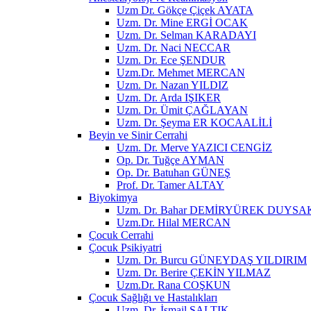
Uzm Dr. Gökçe Çiçek AYATA
Uzm. Dr. Mine ERGİ OCAK
Uzm. Dr. Selman KARADAYI
Uzm. Dr. Naci NECCAR
Uzm. Dr. Ece ŞENDUR
Uzm.Dr. Mehmet MERCAN
Uzm. Dr. Nazan YILDIZ
Uzm. Dr. Arda IŞIKER
Uzm. Dr. Ümit ÇAĞLAYAN
Uzm. Dr. Şeyma ER KOCAALİLİ
Beyin ve Sinir Cerrahi
Uzm. Dr. Merve YAZICI CENGİZ
Op. Dr. Tuğçe AYMAN
Op. Dr. Batuhan GÜNEŞ
Prof. Dr. Tamer ALTAY
Biyokimya
Uzm. Dr. Bahar DEMİRYÜREK DUYSA
Uzm.Dr. Hilal MERCAN
Çocuk Cerrahi
Çocuk Psikiyatri
Uzm. Dr. Burcu GÜNEYDAŞ YILDIRIM
Uzm. Dr. Berire ÇEKİN YILMAZ
Uzm.Dr. Rana COŞKUN
Çocuk Sağlığı ve Hastalıkları
Uzm. Dr. İsmail SALTIK