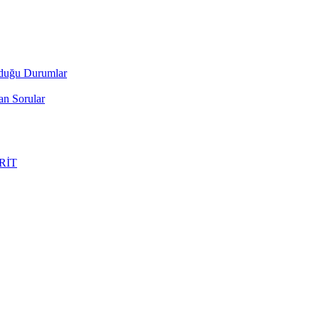
lduğu Durumlar
an Sorular
ERİT