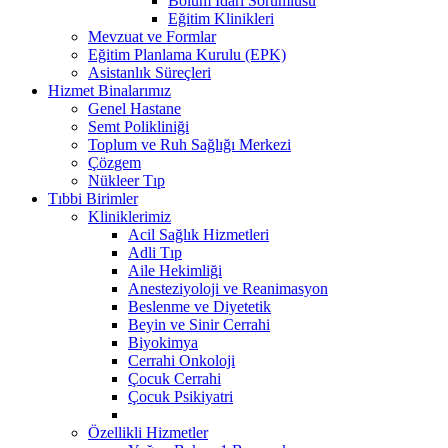
Bölüm İdari Sorumlusu
Eğitim Klinikleri
Mevzuat ve Formlar
Eğitim Planlama Kurulu (EPK)
Asistanlık Süreçleri
Hizmet Binalarımız
Genel Hastane
Semt Polikliniği
Toplum ve Ruh Sağlığı Merkezi
Çözgem
Nükleer Tıp
Tıbbi Birimler
Kliniklerimiz
Acil Sağlık Hizmetleri
Adli Tıp
Aile Hekimliği
Anesteziyoloji ve Reanimasyon
Beslenme ve Diyetetik
Beyin ve Sinir Cerrahi
Biyokimya
Cerrahi Onkoloji
Çocuk Cerrahi
Çocuk Psikiyatri
Özellikli Hizmetler