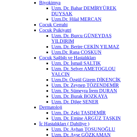
Biyokimya
Uzm. Dr. Bahar DEMİRYÜREK
DUYSAK
Uzm.Dr. Hilal MERCAN
Çocuk Cerrahi
Çocuk Psikiyatri
Uzm. Dr. Burcu GÜNEYDAŞ
YILDIRIM
Uzm. Dr. Berire ÇEKİN YILMAZ
Uzm.Dr. Rana COŞKUN
Çocuk Sağlığı ve Hastalıkları
Uzm. Dr. İsmail SALTIK
Uzm. Dr. Selver AMETOGLOU
YALÇIN
Uzm.Dr. Özgül Gizem DİKENCİK
Uzm. Dr. Zeynep TÖZENDEMİR
Uzm. Dr. Sümeyra İrem DURAN
Uzm. Dr. Burak BOZKAYA
Uzm. Dr. Dilge ŞENER
Dermatoloji
Uzm. Dr. Zeki TAŞDEMİR
Uzm. Dr. Emine ARGÜZ TAŞKIN
İç Hastalıkları ( Dahiliye )
Uzm. Dr. Ayhan TOSUNOĞLU
Uzm. Dr. Ayşe GÖZKAMAN