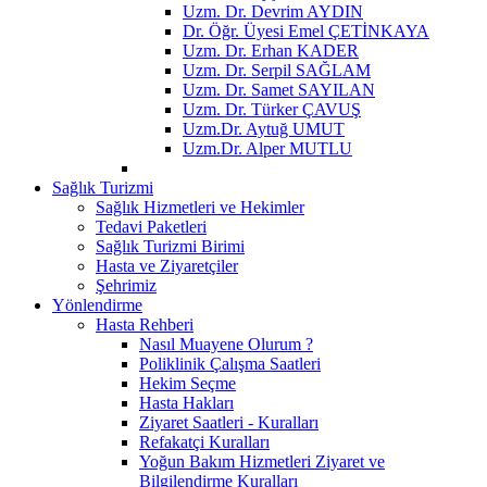
Uzm. Dr. Devrim AYDIN
Dr. Öğr. Üyesi Emel ÇETİNKAYA
Uzm. Dr. Erhan KADER
Uzm. Dr. Serpil SAĞLAM
Uzm. Dr. Samet SAYILAN
Uzm. Dr. Türker ÇAVUŞ
Uzm.Dr. Aytuğ UMUT
Uzm.Dr. Alper MUTLU
Sağlık Turizmi
Sağlık Hizmetleri ve Hekimler
Tedavi Paketleri
Sağlık Turizmi Birimi
Hasta ve Ziyaretçiler
Şehrimiz
Yönlendirme
Hasta Rehberi
Nasıl Muayene Olurum ?
Poliklinik Çalışma Saatleri
Hekim Seçme
Hasta Hakları
Ziyaret Saatleri - Kuralları
Refakatçi Kuralları
Yoğun Bakım Hizmetleri Ziyaret ve
Bilgilendirme Kuralları