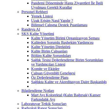
Pandemi Döneminde Hasta Ziyaretleri İle İlgili
Uyulması Gerekli Kurallar
Personel Rehberi
Yemek Listesi
Uzak Erişim Nasıl Yapılır ?
Bilimsel Çalışma Destek Puanlaması
Randevu Al
SKS Kalite Yönetimi
Kalite Yönetim Birimi Organizasyon Şeması
Kaliteden Sorumlu Başhekim Yardımcısı
Kalite Yönetim Direktörü
Kalite Birim Çalışanları
Bölüm Kalite Sorumluları
Sağlık Tesisi Değerlendirme Birim Sorumluları
ve Yardımcıları Listesi
Komite ve Ekipler
Çalışan Güvenliği Genelgesi
Öz Değerlendirme Planı
Sağlıkta Kalite ve Akreditasyon Daire Başkanlığı
Bilgilendirme Notları
Mart Ayı Kolorektal (Kalın Bağırsak) Kanser
Farkındalık Ayı
Laboratuvar Tetkik Sonuçları
Radyoloji Rapor Sonuçları