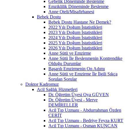
Gebelik Döneminde Beslenme
Emziklilik Döneminde Beslenme
Anne Oteli/Misafirhanesi
Bebek Dostu
Bebek Dostu Hastane Ne Demek?
2022 Yılı Doğum İstatistikleri
2023 Yılı Doğum İstatistikleri
2024 Yılı Doğum İstatistikleri
2025 Yılı Doğum İstatistikleri
2026 Yılı Doğum İstatistikleri
Anne Sütü ve Emzirme
Anne Sütü İle Beslenmenin Kontrendike
Olduğu Durumlar
Başarılı Emzirmenin On Adımı
Anne Sütü ve Emzirme İle İlgili Sıkça
Sorulan Sorular
Doktor Kadromuz
Acil Sağlık Hizmetleri
Dr. Öğretim Üyesi Oya GÜVEN
Dr. Öğretim Üyesi - Merve
DEMİRELLER
Acil Tıp Uzmanı - Abdurrahman Özden
CERİT
Acil Tıp Uzmanı - Bedriye Feyza KURT
Acil Tıp Uzmanı - Osman KUNCAN