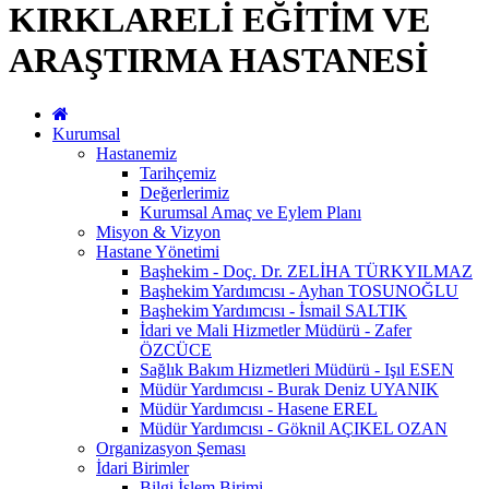
KIRKLARELİ EĞİTİM VE
ARAŞTIRMA HASTANESİ
Kurumsal
Hastanemiz
Tarihçemiz
Değerlerimiz
Kurumsal Amaç ve Eylem Planı
Misyon & Vizyon
Hastane Yönetimi
Başhekim - Doç. Dr. ZELİHA TÜRKYILMAZ
Başhekim Yardımcısı - Ayhan TOSUNOĞLU
Başhekim Yardımcısı - İsmail SALTIK
İdari ve Mali Hizmetler Müdürü - Zafer
ÖZCÜCE
Sağlık Bakım Hizmetleri Müdürü - Işıl ESEN
Müdür Yardımcısı - Burak Deniz UYANIK
Müdür Yardımcısı - Hasene EREL
Müdür Yardımcısı - Göknil AÇIKEL OZAN
Organizasyon Şeması
İdari Birimler
Bilgi İşlem Birimi