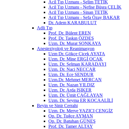
Acil Tıp Uzmanı - Selim TETİK
Acil Tıp Uzmanı - Nefise Büşra ÇELİK
Acil Tıp Uzmanı - Sinan TETİK
Acil Tıp Uzmanı - Sefa Özay BAKAR
Dr. Adem KARABULUT
Adli Tıp
Prof. Dr. Bülent EREN
Prof. Dr. Taşkın ÖZDEŞ
Uzm. Dr. Murat SONKAYA
Anesteziyoloji ve Reanimasyon
Uzm Dr. Gökçe Çiçek AYATA
Uzm. Dr. Mine ERGİ OCAK
Uzm. Dr. Selman KARADAYI
Uzm. Dr. Naci NECCAR
Uzm. Dr. Ece ŞENDUR
Uzm.Dr. Mehmet MERCAN
Uzm. Dr. Nazan YILDIZ
Uzm. Dr. Arda IŞIKER
Uzm. Dr. Ümit ÇAĞLAYAN
Uzm. Dr. Şeyma ER KOCAALİLİ
Beyin ve Sinir Cerrahi
Uzm. Dr. Merve YAZICI CENGİZ
Op. Dr. Tuğçe AYMAN
Op. Dr. Batuhan GÜNEŞ
Prof. Dr. Tamer ALTAY