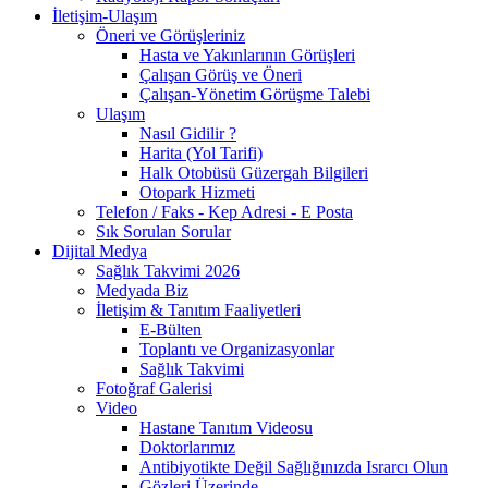
İletişim-Ulaşım
Öneri ve Görüşleriniz
Hasta ve Yakınlarının Görüşleri
Çalışan Görüş ve Öneri
Çalışan-Yönetim Görüşme Talebi
Ulaşım
Nasıl Gidilir ?
Harita (Yol Tarifi)
Halk Otobüsü Güzergah Bilgileri
Otopark Hizmeti
Telefon / Faks - Kep Adresi - E Posta
Sık Sorulan Sorular
Dijital Medya
Sağlık Takvimi 2026
Medyada Biz
İletişim & Tanıtım Faaliyetleri
E-Bülten
Toplantı ve Organizasyonlar
Sağlık Takvimi
Fotoğraf Galerisi
Video
Hastane Tanıtım Videosu
Doktorlarımız
Antibiyotikte Değil Sağlığınızda Israrcı Olun
Gözleri Üzerinde