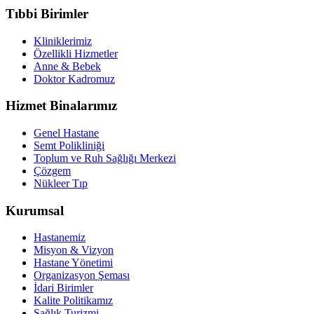
Tıbbi Birimler
Kliniklerimiz
Özellikli Hizmetler
Anne & Bebek
Doktor Kadromuz
Hizmet Binalarımız
Genel Hastane
Semt Polikliniği
Toplum ve Ruh Sağlığı Merkezi
Çözgem
Nükleer Tıp
Kurumsal
Hastanemiz
Misyon & Vizyon
Hastane Yönetimi
Organizasyon Şeması
İdari Birimler
Kalite Politikamız
Sağlık Turizmi